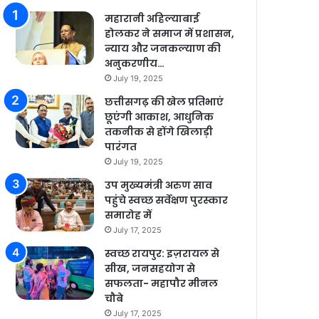
महारानी अहिल्याबाई
होलकर ने समाज में प्रशासन,
न्याय और जनकल्याण की
अनुकरणीय…
July 19, 2025
छत्तीसगढ़ की खेल प्रतिभाएं
छूएंगी आकाश, आधुनिक
तकनीक से होंगे खिलाड़ी
पारंगत
July 19, 2025
उप मुख्यमंत्री अरुण साव
पहुंचे स्वच्छ सर्वेक्षण पुरस्कार
समारोह में
July 17, 2025
स्वच्छ रायपुर: इज़रायल से
सीख, जनसहयोग से
सफलता- महापौर मीनल
चौबे
July 17, 2025