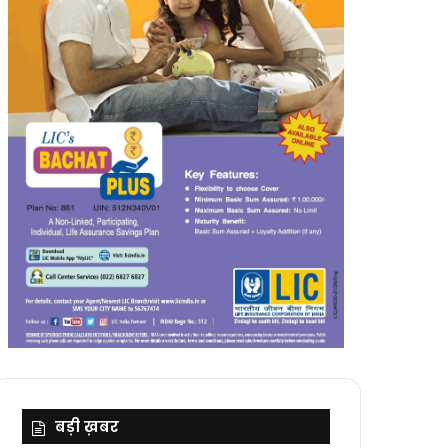
बड़ी ख़बर