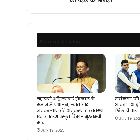
की पहल को सराहा
सूमा
उइके
की
पहल
को
सराहा
Related Articles
महारानी अहिल्याबाई होलकर ने
छत्तीसगढ़ की 
समाज में प्रशासन, न्याय और
आकाश, आधुन
जनकल्याण की अनुकरणीय व्यवस्था
खिलाड़ी पारं
एवं उदाहरण प्रस्तुत किए – मुख्यमंत्री
July 19, 20
साय
July 19, 2025