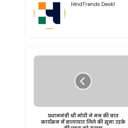
HindTrends Desk1
प्रधानमंत्री
श्री
मोदी
ने
मन
की
बात
कार्यक्रम
में
बालाघाट
प्रधानमंत्री श्री मोदी ने मन की बात
जिले
कार्यक्रम में बालाघाट जिले की सूमा उइके
की