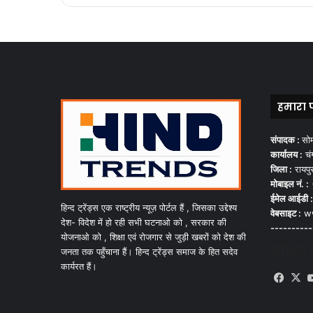
हमारा 
संपादक :
सो
कार्यालय :
चंग
जिला :
रायपु
मोबाइल नं. :
ईमेल आईडी :
हिन्द ट्रेंड्स एक राष्ट्रीय न्यूज़ पोर्टल हैं , जिसका उद्देश्य
वेबसाइट :
ww
देश- विदेश में हो रही सभी घटनाओ को , सरकार की
----------
योजनाओ को , शिक्षा एवं रोजगार से जुड़ी खबरों को देश की
सोशल मी
जनता तक पहुँचाना हैं। हिन्द ट्रेंड्स समाज के हित सदेव
कार्यरत हैं।
Face