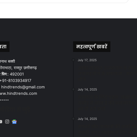
पता
महत्वपूर्ण खबरें
July 17, 2025
मनाथ बक्शी
स्वच्छ रायपुर: इज़रायल से सीख
ोराभाटा, रायपुर छत्तीसगढ़
जनसहयोग से सफलता- महाप
र
पिन :
492001
चौबे
+91-8103934917
hindtrends@gmail.com
July 14, 2025
w.hindtrends.com
स्वच्छता के लिए पहल: सभापति स
-----
राठौड़ ने जोन 2 की जनजागरू
को दी हरी झंडी
डिया से जुड़े
July 14, 2025
book
X
YouTube
Instagram
Google
सफाई और तालाबों की अनदेखी
News
सख्ती: अपर आयुक्त ने दिए नोट