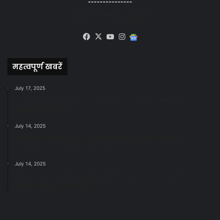
---------------
सोशल मीडिया से जुड़े
Facebook
X
YouTube
Instagram
Google
News
महत्वपूर्ण खबरें
July 17, 2025
स्वच्छ रायपुर: इज़रायल से सीख, जनसहयोग से सफलता-
महापौर मीनल चौबे
July 14, 2025
स्वच्छता के लिए पहल: सभापति सूर्यकांत राठौड़ ने जोन 2 की
जनजागरूकता रैली को दी हरी झंडी
July 14, 2025
सफाई और तालाबों की अनदेखी पर सख्ती: अपर आयुक्त ने दिए
नोटिस जारी करने के निर्देश