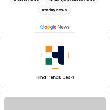
today news
HindTrends Desk1
मुख्यमंत्री
डॉ.
यादव