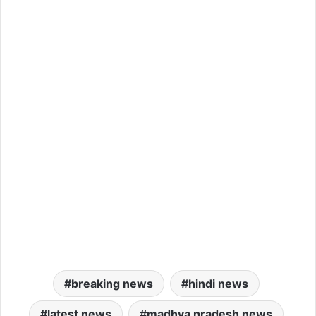
breaking news
hindi news
latest news
madhya pradesh news