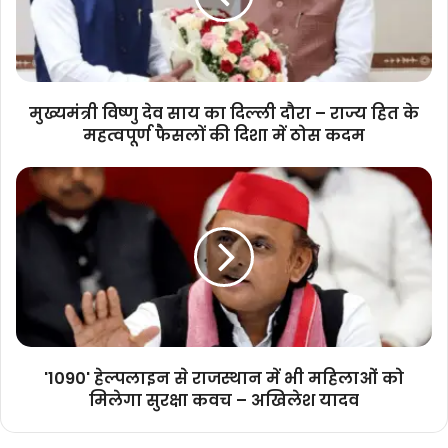
दिल्ली
दौरा
–
राज्य
हित
मुख्यमंत्री विष्णु देव साय का दिल्ली दौरा – राज्य हित के
के
महत्वपूर्ण फैसलों की दिशा में ठोस कदम
महत्वपूर्ण
फैसलों
'1090'
की
हेल्पलाइन
दिशा
से
में
राजस्थान
ठोस
में
कदम
भी
महिलाओं
को
मिलेगा
सुरक्षा
'1090' हेल्पलाइन से राजस्थान में भी महिलाओं को
कवच
मिलेगा सुरक्षा कवच – अखिलेश यादव
–
अखिलेश