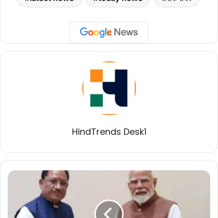
HindTrends Desk1
मुख्यमंत्री
विष्णु
देव
साय
का