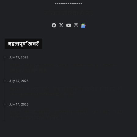
---------------
सोशल मीडिया से जुड़े
Facebook
X
YouTube
Instagram
Google
News
महत्वपूर्ण खबरें
July 17, 2025
स्वच्छ रायपुर: इज़रायल से सीख, जनसहयोग से सफलता-
महापौर मीनल चौबे
July 14, 2025
स्वच्छता के लिए पहल: सभापति सूर्यकांत राठौड़ ने जोन 2 की
जनजागरूकता रैली को दी हरी झंडी
July 14, 2025
सफाई और तालाबों की अनदेखी पर सख्ती: अपर आयुक्त ने दिए
नोटिस जारी करने के निर्देश