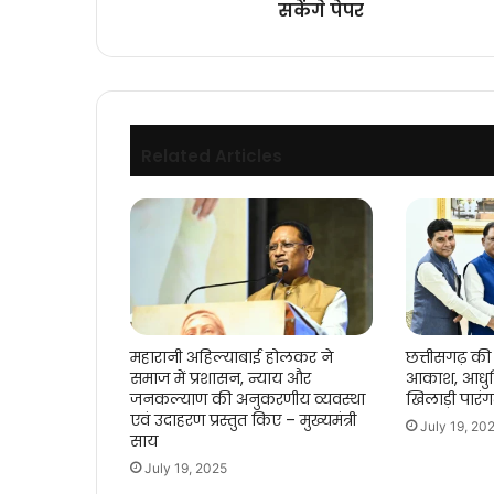
सकेंगे पेपर
छात्र
फिर
दे
सकेंगे
पेपर
Related Articles
महारानी अहिल्याबाई होलकर ने
छत्तीसगढ़ की 
समाज में प्रशासन, न्याय और
आकाश, आधुन
जनकल्याण की अनुकरणीय व्यवस्था
खिलाड़ी पारं
एवं उदाहरण प्रस्तुत किए – मुख्यमंत्री
July 19, 20
साय
July 19, 2025