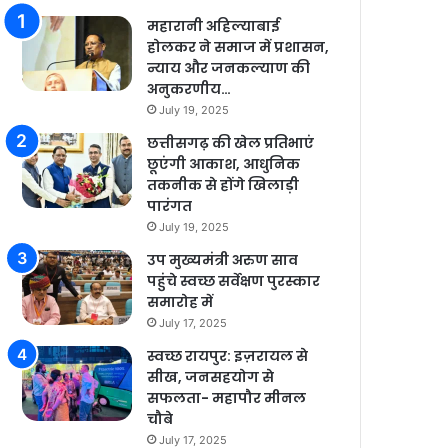
महारानी अहिल्याबाई
होलकर ने समाज में प्रशासन,
न्याय और जनकल्याण की
अनुकरणीय…
July 19, 2025
छत्तीसगढ़ की खेल प्रतिभाएं
छूएंगी आकाश, आधुनिक
तकनीक से होंगे खिलाड़ी
पारंगत
July 19, 2025
उप मुख्यमंत्री अरुण साव
पहुंचे स्वच्छ सर्वेक्षण पुरस्कार
समारोह में
July 17, 2025
स्वच्छ रायपुर: इज़रायल से
सीख, जनसहयोग से
सफलता- महापौर मीनल
चौबे
July 17, 2025