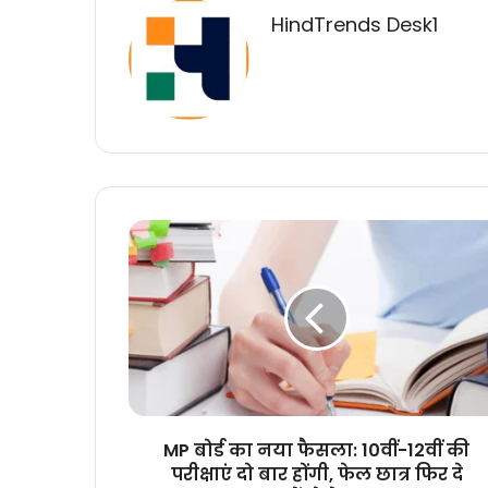
HindTrends Desk1
MP
बोर्ड
का
नया
फैसला:
10वीं-12वीं
की
परीक्षाएं
दो
बार
MP बोर्ड का नया फैसला: 10वीं-12वीं की
होंगी,
परीक्षाएं दो बार होंगी, फेल छात्र फिर दे
फेल