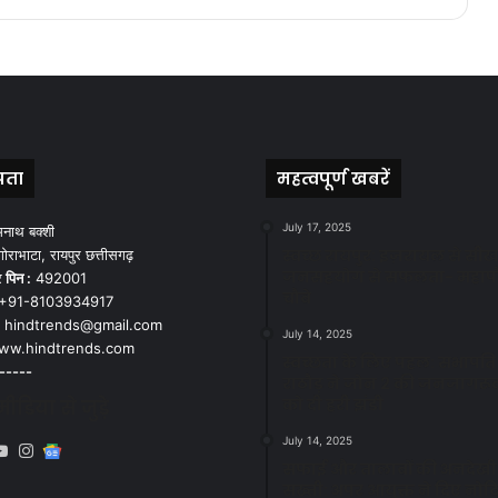
पता
महत्वपूर्ण खबरें
July 17, 2025
मनाथ बक्शी
स्वच्छ रायपुर: इज़रायल से सीख
ोराभाटा, रायपुर छत्तीसगढ़
जनसहयोग से सफलता- महाप
र
पिन :
492001
चौबे
+91-8103934917
hindtrends@gmail.com
July 14, 2025
w.hindtrends.com
स्वच्छता के लिए पहल: सभापति स
-----
राठौड़ ने जोन 2 की जनजागरू
को दी हरी झंडी
डिया से जुड़े
July 14, 2025
book
X
YouTube
Instagram
Google
सफाई और तालाबों की अनदेखी
News
सख्ती: अपर आयुक्त ने दिए नोट