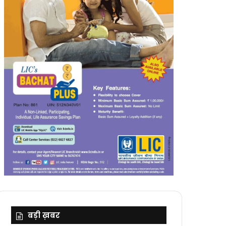
बड़ी ख़बर