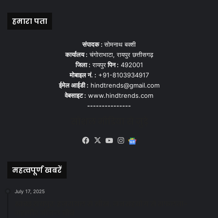
हमारा पता
संपादक :
सोमनाथ बक्शी
कार्यालय :
चंगोराभाटा, रायपुर छत्तीसगढ़
जिला :
रायपुर
पिन :
492001
मोबाइल नं. :
+91-8103934917
ईमेल आईडी :
hindtrends@gmail.com
वेबसाइट :
www.hindtrends.com
---------------
सोशल मीडिया से जुड़े
Facebook
X
YouTube
Instagram
Google
News
महत्वपूर्ण खबरें
July 17, 2025
स्वच्छ रायपुर: इज़रायल से सीख, जनसहयोग से सफलता-
महापौर मीनल चौबे