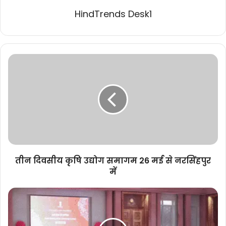
HindTrends Desk1
तीन
दिवसीय
कृषि
उद्योग
समागम
26
मई
से
नरसिंहपुर
में
तीन दिवसीय कृषि उद्योग समागम 26 मई से नरसिंहपुर
में
प्रधानमंत्री
नरेंद्र
मोदी
के