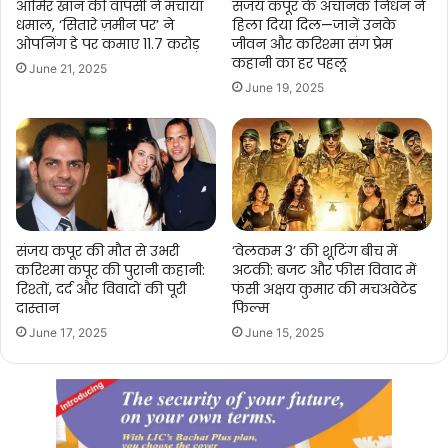
आमिर खान की वापसी ने मचाया
संजय कपूर के अचानक निधन ने
धमाल, ‘सितारे ज़मीन पर’ ने
हिला दिया दिल—जानें उनके
ओपनिंग डे पर कमाए 11.7 करोड़
जीवन और करिश्मा संग प्रेम
कहानी का हर पहलू
June 21, 2025
June 19, 2025
संजय कपूर की मौत से उभरी
‘वेलकम 3’ की शूटिंग बीच में
करिश्मा कपूर की पुरानी कहानी:
अटकी: बजट और फीस विवाद में
रिश्तों, दर्द और विवादों की पूरी
फंसी अक्षय कुमार की मचअवेटेड
दास्तान
फिल्म
June 17, 2025
June 15, 2025