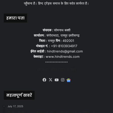
पहुँचाना हैं। हिन्द ट्रेंड्स समाज के हित सदेव कार्यरत हैं।
हमारा पता
संपादक :
सोमनाथ बक्शी
कार्यालय :
चंगोराभाटा, रायपुर छत्तीसगढ़
जिला :
रायपुर
पिन :
492001
मोबाइल नं. :
+91-8103934917
ईमेल आईडी :
hindtrends@gmail.com
वेबसाइट :
www.hindtrends.com
---------------
सोशल मीडिया से जुड़े
Facebook
X
YouTube
Instagram
Google
News
महत्वपूर्ण खबरें
July 17, 2025
स्वच्छ रायपुर: इज़रायल से सीख, जनसहयोग से सफलता-