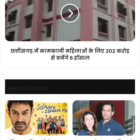
कामकाजी
टेनो
महिलाओं
कौमे
के
से
लिए
चर्चा
202
की।
करोड़
से
बनेंगे
छत्तीसगढ़ में कामकाजी महिलाओं के लिए 202 करोड़
6
से बनेंगे 6 हाॅस्टल
हाॅस्टल
Related Articles