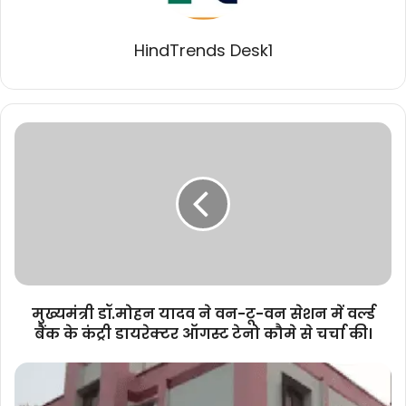
HindTrends Desk1
मुख्यमंत्री
डॉ.मोहन
यादव
ने
वन-
टू-
वन
सेशन
में
वर्ल्ड
मुख्यमंत्री डॉ.मोहन यादव ने वन-टू-वन सेशन में वर्ल्ड
बैंक
बैंक के कंट्री डायरेक्टर ऑगस्ट टेनो कौमे से चर्चा की।
के
कंट्री
छत्तीसगढ़
डायरेक्टर
में
ऑगस्ट