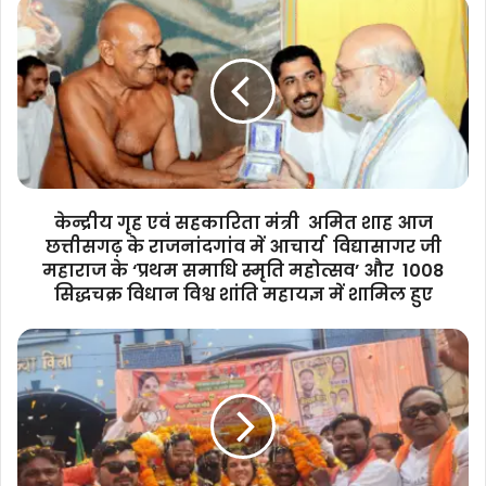
केन्द्रीय
गृह
एवं
सहकारिता
मंत्री
अमित
शाह
आज
छत्तीसगढ़
के
केन्द्रीय गृह एवं सहकारिता मंत्री अमित शाह आज
राजनांदगांव
छत्तीसगढ़ के राजनांदगांव में आचार्य विद्यासागर जी
में
महाराज के ‘प्रथम समाधि स्मृति महोत्सव’ और 1008
आचार्य
सिद्धचक्र विधान विश्व शांति महायज्ञ में शामिल हुए
विद्यासागर
जी
केंद्र
महाराज
,
के
राज्य
‘प्रथम
और
समाधि
निगम
स्मृति
में
महोत्सव’
भाजपा
और