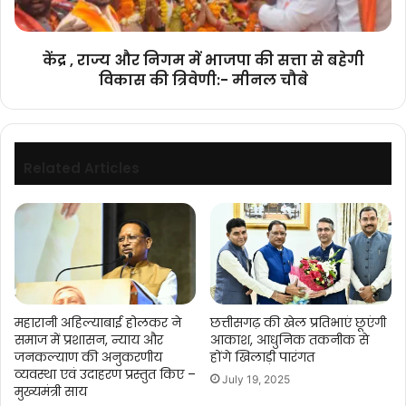
की
1008
सत्ता
सिद्धचक्र
से
विधान
केंद्र , राज्य और निगम में भाजपा की सत्ता से बहेगी
बहेगी
विश्व
विकास की त्रिवेणी:- मीनल चौबे
विकास
शांति
की
महायज्ञ
त्रिवेणी:-
में
मीनल
शामिल
चौबे
Related Articles
हुए
महारानी अहिल्याबाई होलकर ने
छत्तीसगढ़ की खेल प्रतिभाएं छूएंगी
समाज में प्रशासन, न्याय और
आकाश, आधुनिक तकनीक से
जनकल्याण की अनुकरणीय
होंगे खिलाड़ी पारंगत
व्यवस्था एवं उदाहरण प्रस्तुत किए –
July 19, 2025
मुख्यमंत्री साय