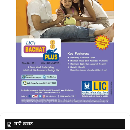
बड़ी ख़बर