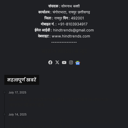
संपादक :
सोमनाथ बक्शी
कार्यालय :
चंगोराभाटा, रायपुर छत्तीसगढ़
जिला :
रायपुर
पिन :
492001
मोबाइल नं. :
+91-8103934917
ईमेल आईडी :
hindtrends@gmail.com
वेबसाइट :
www.hindtrends.com
---------------
सोशल मीडिया से जुड़े
Facebook
X
YouTube
Instagram
Google
News
महत्वपूर्ण खबरें
July 17, 2025
स्वच्छ रायपुर: इज़रायल से सीख, जनसहयोग से सफलता-
महापौर मीनल चौबे
July 14, 2025
स्वच्छता के लिए पहल: सभापति सूर्यकांत राठौड़ ने जोन 2 की
जनजागरूकता रैली को दी हरी झंडी