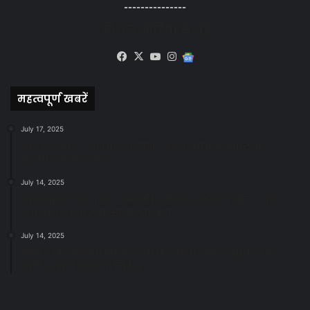
---------------
सोशल मीडिया से जुड़े
Facebook
X
YouTube
Instagram
Google
News
महत्वपूर्ण खबरें
July 17, 2025
स्वच्छ रायपुर: इज़रायल से सीख, जनसहयोग से सफलता-
महापौर मीनल चौबे
July 14, 2025
स्वच्छता के लिए पहल: सभापति सूर्यकांत राठौड़ ने जोन 2 की
जनजागरूकता रैली को दी हरी झंडी
July 14, 2025
सफाई और तालाबों की अनदेखी पर सख्ती: अपर आयुक्त ने दिए
नोटिस जारी करने के निर्देश