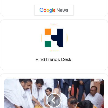
HindTrends Desk1
आचार्य
विद्यासागर
जी
महाराज
ने
हमें