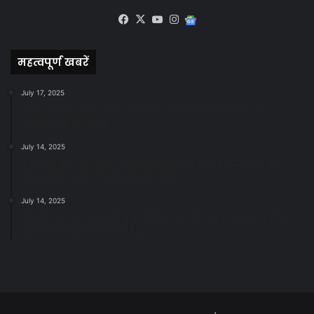
Facebook
X
YouTube
Instagram
Google
News
महत्वपूर्ण खबरें
July 17, 2025
स्वच्छ रायपुर: इज़रायल से सीख, जनसहयोग से सफलता-
महापौर मीनल चौबे
July 14, 2025
स्वच्छता के लिए पहल: सभापति सूर्यकांत राठौड़ ने जोन 2 की
जनजागरूकता रैली को दी हरी झंडी
July 14, 2025
सफाई और तालाबों की अनदेखी पर सख्ती: अपर आयुक्त ने दिए
नोटिस जारी करने के निर्देश