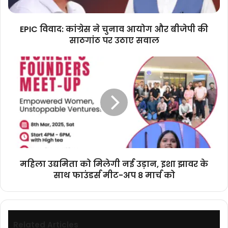
बीजेपी
की
साठगांठ
EPIC विवाद: कांग्रेस ने चुनाव आयोग और बीजेपी की
पर
साठगांठ पर उठाए सवाल
उठाए
सवाल
महिला
उद्यमिता
को
मिलेगी
नई
उड़ान,
इशा
झावर
के
साथ
महिला उद्यमिता को मिलेगी नई उड़ान, इशा झावर के
फाउंडर्स
साथ फाउंडर्स मीट-अप 8 मार्च को
मीट-
अप
8
मार्च
को
Related Articles