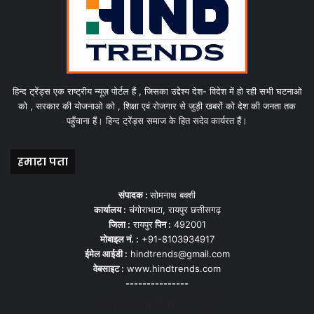
हिन्द ट्रेंड्स एक राष्ट्रीय न्यूज़ पोर्टल हैं , जिसका उद्देश्य देश- विदेश में हो रही सभी घटनाओ
को , सरकार की योजनाओ को , शिक्षा एवं रोजगार से जुड़ी खबरों को देश की जनता तक
पहुँचाना हैं। हिन्द ट्रेंड्स समाज के हित सदेव कार्यरत हैं।
हमारा पता
संपादक :
सोमनाथ बक्शी
कार्यालय :
चंगोराभाटा, रायपुर छत्तीसगढ़
जिला :
रायपुर
पिन :
492001
मोबाइल नं. :
+91-8103934917
ईमेल आईडी :
hindtrends@gmail.com
वेबसाइट :
www.hindtrends.com
---------------
सोशल मीडिया से जुड़े