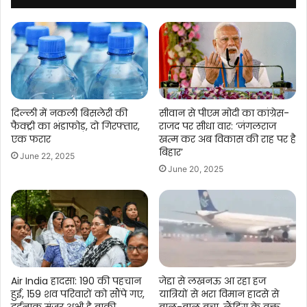
दिल्ली में नकली बिसलेरी की
सीवान से पीएम मोदी का कांग्रेस-
फैक्ट्री का भंडाफोड़, दो गिरफ्तार,
राजद पर सीधा वार: ‘जंगलराज
एक फरार
खत्म कर अब विकास की राह पर है
बिहार’
June 22, 2025
June 20, 2025
Air India हादसा: 190 की पहचान
जेद्दा से लखनऊ आ रहा हज
हुई, 159 शव परिवारों को सौंपे गए,
यात्रियों से भरा विमान हादसे से