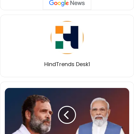
HindTrends Desk1
EPIC
विवाद:
कांग्रेस
ने
चुनाव
आयोग
और