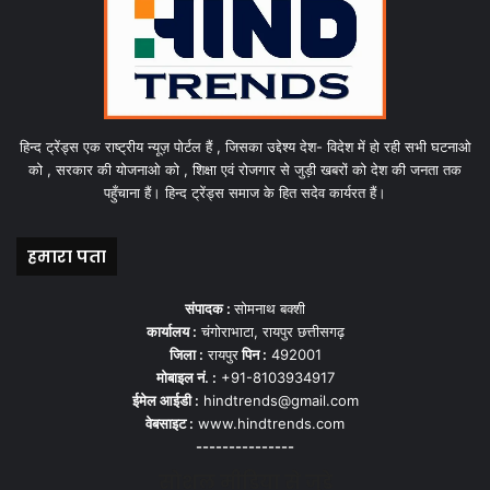
हिन्द ट्रेंड्स एक राष्ट्रीय न्यूज़ पोर्टल हैं , जिसका उद्देश्य देश- विदेश में हो रही सभी घटनाओ
को , सरकार की योजनाओ को , शिक्षा एवं रोजगार से जुड़ी खबरों को देश की जनता तक
पहुँचाना हैं। हिन्द ट्रेंड्स समाज के हित सदेव कार्यरत हैं।
हमारा पता
संपादक :
सोमनाथ बक्शी
कार्यालय :
चंगोराभाटा, रायपुर छत्तीसगढ़
जिला :
रायपुर
पिन :
492001
मोबाइल नं. :
+91-8103934917
ईमेल आईडी :
hindtrends@gmail.com
वेबसाइट :
www.hindtrends.com
---------------
सोशल मीडिया से जुड़े