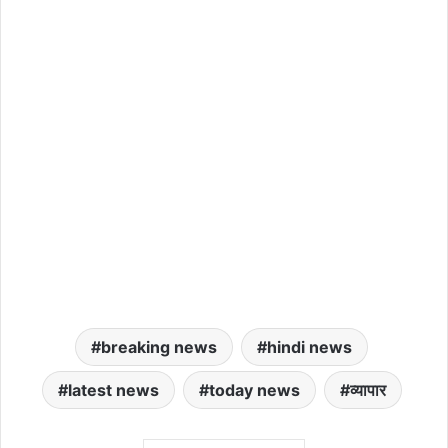
breaking news
hindi news
latest news
today news
व्यापार