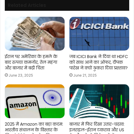
Related Articles
ईरान पर अमेरिका के हमले के
जब ICICI Bank ने दिया था HDFC
बाद रुपया कमजोर, तेल महंगा
को साथ आने का ऑफर, दीपक
और बाजार में बढ़ी चिंता
पारेख ने क्यों ठुकरा दिया प्रस्ताव?
June 23, 2025
June 21, 2025
2025 में Amazon का बड़ा कदम:
बाजार में फिर दिखा उतार-चढ़ाव:
भारतीय संचालन के विस्तार के
इज़राइल-ईरान टकराव और US