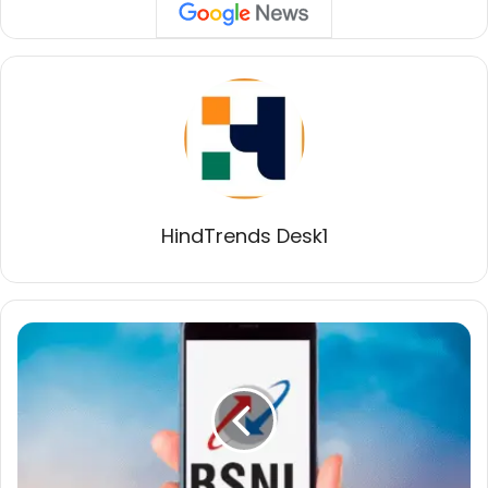
HindTrends Desk1
बीएसएनएल
का
बड़ा
कदम:
65
हजार
से