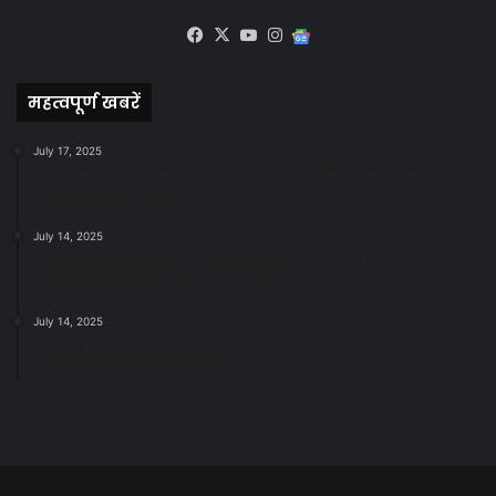
Facebook
X
YouTube
Instagram
Google
News
महत्वपूर्ण खबरें
July 17, 2025
स्वच्छ रायपुर: इज़रायल से सीख, जनसहयोग से सफलता-
महापौर मीनल चौबे
July 14, 2025
स्वच्छता के लिए पहल: सभापति सूर्यकांत राठौड़ ने जोन 2 की
जनजागरूकता रैली को दी हरी झंडी
July 14, 2025
सफाई और तालाबों की अनदेखी पर सख्ती: अपर आयुक्त ने दिए
नोटिस जारी करने के निर्देश