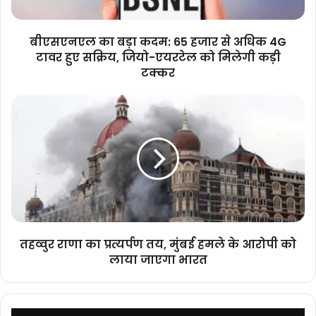
अधिक
4G
टावर
बीएसएनएल का बड़ा कदम: 65 हजार से अधिक 4G
हुए
टावर हुए सक्रिय, जियो-एयरटेल को मिलेगी कड़ी
सक्रिय,
टक्कर
जियो-
एयरटेल
तहव्वुर
को
राणा
मिलेगी
का
कड़ी
प्रत्यर्पण
टक्कर
तय,
मुंबई
हमले
के
आरोपी
को
तहव्वुर राणा का प्रत्यर्पण तय, मुंबई हमले के आरोपी को
लाया
लाया जाएगा भारत
जाएगा
भारत