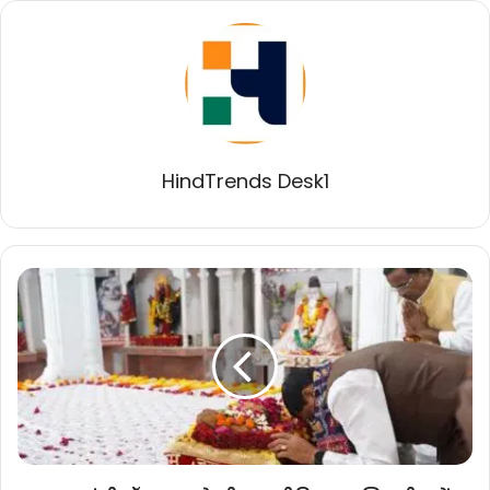
HindTrends Desk1
मुख्यमंत्री
डॉ.
यादव
ने
श्री
वाल्मीकि
धाम
सिद्धपीठ
में
किया