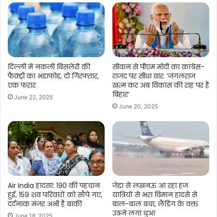
वारंट
किया
जारी
दिल्ली में नकली बिसलेरी की
सीवान से पीएम मोदी का कांग्रेस-
फैक्ट्री का भंडाफोड़, दो गिरफ्तार,
राजद पर सीधा वार: ‘जंगलराज
एक फरार
खत्म कर अब विकास की राह पर है
बिहार’
June 22, 2025
June 20, 2025
Air India हादसा: 190 की पहचान
जेद्दा से लखनऊ आ रहा हज
हुई, 159 शव परिवारों को सौंपे गए,
यात्रियों से भरा विमान हादसे से
दर्दनाक मंजर अभी है बाकी
बाल-बाल बचा, लैंडिंग के वक्त
उठने लगा धुआं
June 18, 2025