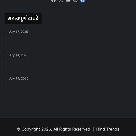
News
महत्वपूर्ण खबरें
July 17, 2025
स्वच्छ रायपुर: इज़रायल से सीख, जनसहयोग से सफलता-
महापौर मीनल चौबे
July 14, 2025
स्वच्छता के लिए पहल: सभापति सूर्यकांत राठौड़ ने जोन 2 की
जनजागरूकता रैली को दी हरी झंडी
July 14, 2025
सफाई और तालाबों की अनदेखी पर सख्ती: अपर आयुक्त ने दिए
नोटिस जारी करने के निर्देश
© Copyright 2026, All Rights Reserved | Hind Trends