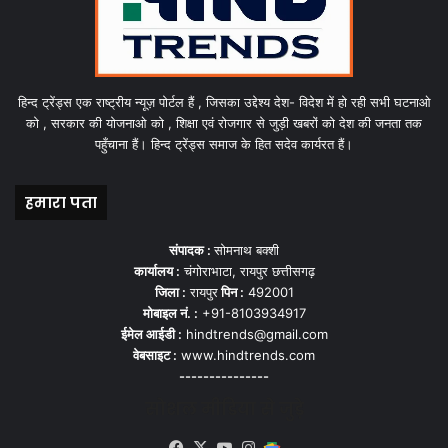
हिन्द ट्रेंड्स एक राष्ट्रीय न्यूज़ पोर्टल हैं , जिसका उद्देश्य देश- विदेश में हो रही सभी घटनाओ
को , सरकार की योजनाओ को , शिक्षा एवं रोजगार से जुड़ी खबरों को देश की जनता तक
पहुँचाना हैं। हिन्द ट्रेंड्स समाज के हित सदेव कार्यरत हैं।
हमारा पता
संपादक :
सोमनाथ बक्शी
कार्यालय :
चंगोराभाटा, रायपुर छत्तीसगढ़
जिला :
रायपुर
पिन :
492001
मोबाइल नं. :
+91-8103934917
ईमेल आईडी :
hindtrends@gmail.com
वेबसाइट :
www.hindtrends.com
---------------
सोशल मीडिया से जुड़े
Facebook
X
YouTube
Instagram
Google