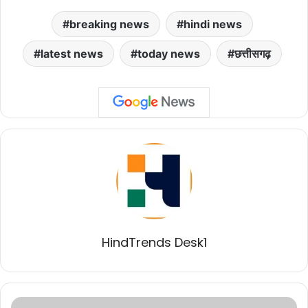
breaking news
hindi news
latest news
today news
छत्तीसगढ़
HindTrends Desk1
भोपाल