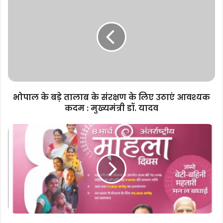
के
बड़े
तालाब
के
संरक्षण
के
लिए
उठाएं
आवश्यक
भोपाल के बड़े तालाब के संरक्षण के लिए उठाएं आवश्यक
कदम
कदम : मुख्यमंत्री डॉ. यादव
:
मुख्यमंत्री
महिला
डॉ.
दिवस
यादव
पर
नारी
शक्ति
का
वंदन:
वृहद
महतारी
वंदन