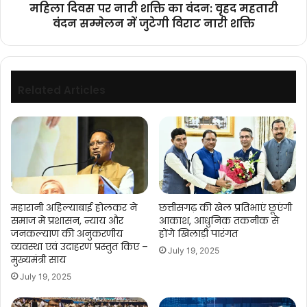
महिला दिवस पर नारी शक्ति का वंदन: वृहद महतारी
सम्मेलन
वंदन सम्मेलन में जुटेगी विराट नारी शक्ति
में
जुटेगी
विराट
नारी
शक्ति
Related Articles
महारानी अहिल्याबाई होलकर ने
छत्तीसगढ़ की खेल प्रतिभाएं छूएंगी
समाज में प्रशासन, न्याय और
आकाश, आधुनिक तकनीक से
जनकल्याण की अनुकरणीय
होंगे खिलाड़ी पारंगत
व्यवस्था एवं उदाहरण प्रस्तुत किए –
July 19, 2025
मुख्यमंत्री साय
July 19, 2025