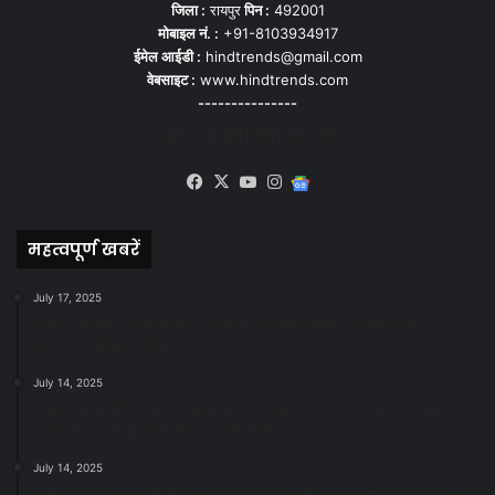
जिला :
रायपुर
पिन :
492001
मोबाइल नं. :
+91-8103934917
ईमेल आईडी :
hindtrends@gmail.com
वेबसाइट :
www.hindtrends.com
---------------
सोशल मीडिया से जुड़े
Facebook
X
YouTube
Instagram
Google
News
महत्वपूर्ण खबरें
July 17, 2025
स्वच्छ रायपुर: इज़रायल से सीख, जनसहयोग से सफलता-
महापौर मीनल चौबे
July 14, 2025
स्वच्छता के लिए पहल: सभापति सूर्यकांत राठौड़ ने जोन 2 की
जनजागरूकता रैली को दी हरी झंडी
July 14, 2025