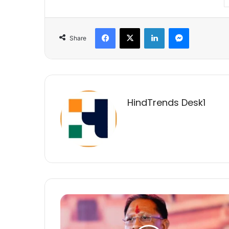
Facebook
X
LinkedIn
Messenger
Share
HindTrends Desk1
बस्तर
जिले
को