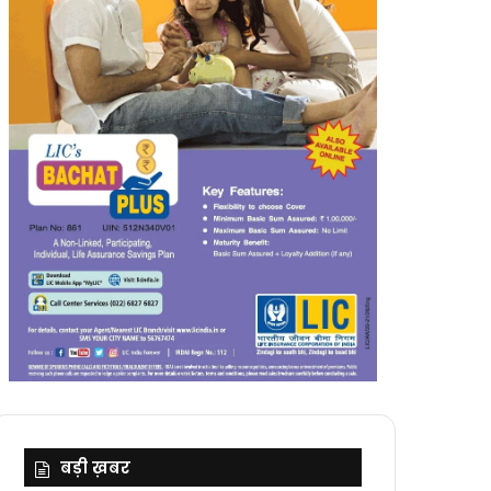
बड़ी ख़बर