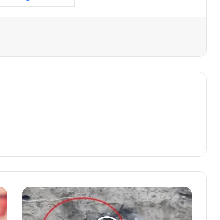
अंबाला
में
बड़ा