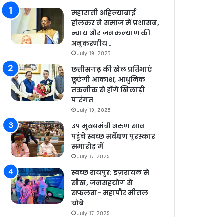
महारानी अहिल्याबाई
होलकर ने समाज में प्रशासन,
न्याय और जनकल्याण की
अनुकरणीय…
July 19, 2025
छत्तीसगढ़ की खेल प्रतिभाएं
छूएंगी आकाश, आधुनिक
तकनीक से होंगे खिलाड़ी
पारंगत
July 19, 2025
उप मुख्यमंत्री अरुण साव
पहुंचे स्वच्छ सर्वेक्षण पुरस्कार
समारोह में
July 17, 2025
स्वच्छ रायपुर: इज़रायल से
सीख, जनसहयोग से
सफलता- महापौर मीनल
चौबे
July 17, 2025