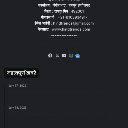
कार्यालय :
चंगोराभाटा, रायपुर छत्तीसगढ़
जिला :
रायपुर
पिन :
492001
मोबाइल नं. :
+91-8103934917
ईमेल आईडी :
hindtrends@gmail.com
वेबसाइट :
www.hindtrends.com
---------------
सोशल मीडिया से जुड़े
Facebook
X
YouTube
Instagram
Google
News
महत्वपूर्ण खबरें
July 17, 2025
स्वच्छ रायपुर: इज़रायल से सीख, जनसहयोग से सफलता-
महापौर मीनल चौबे
July 14, 2025
स्वच्छता के लिए पहल: सभापति सूर्यकांत राठौड़ ने जोन 2 की
जनजागरूकता रैली को दी हरी झंडी