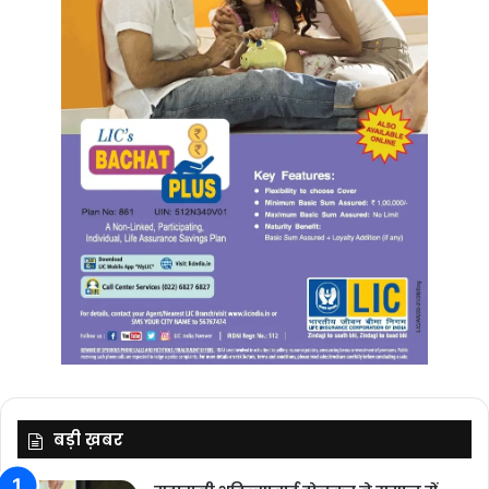
बड़ी ख़बर