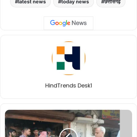
latest news
today news
छत्तीसगढ़
HindTrends Desk1
गंदगी
फैलाने
पर
निगम