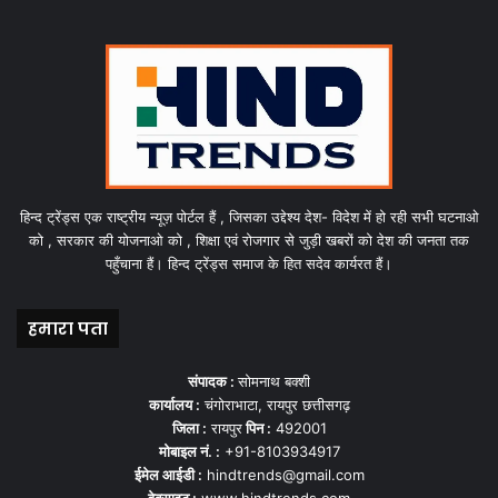
हिन्द ट्रेंड्स एक राष्ट्रीय न्यूज़ पोर्टल हैं , जिसका उद्देश्य देश- विदेश में हो रही सभी घटनाओ
को , सरकार की योजनाओ को , शिक्षा एवं रोजगार से जुड़ी खबरों को देश की जनता तक
पहुँचाना हैं। हिन्द ट्रेंड्स समाज के हित सदेव कार्यरत हैं।
हमारा पता
संपादक :
सोमनाथ बक्शी
कार्यालय :
चंगोराभाटा, रायपुर छत्तीसगढ़
जिला :
रायपुर
पिन :
492001
मोबाइल नं. :
+91-8103934917
ईमेल आईडी :
hindtrends@gmail.com
वेबसाइट :
www.hindtrends.com