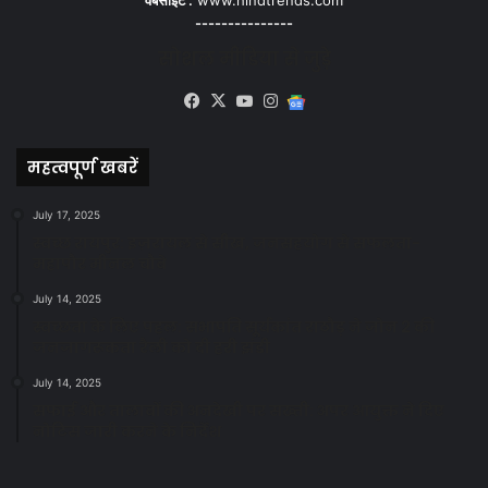
---------------
सोशल मीडिया से जुड़े
Facebook
X
YouTube
Instagram
Google
News
महत्वपूर्ण खबरें
July 17, 2025
स्वच्छ रायपुर: इज़रायल से सीख, जनसहयोग से सफलता-
महापौर मीनल चौबे
July 14, 2025
स्वच्छता के लिए पहल: सभापति सूर्यकांत राठौड़ ने जोन 2 की
जनजागरूकता रैली को दी हरी झंडी
July 14, 2025
सफाई और तालाबों की अनदेखी पर सख्ती: अपर आयुक्त ने दिए
नोटिस जारी करने के निर्देश