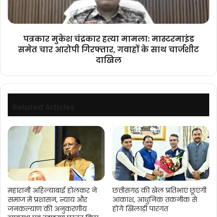
समेत
चार
आरोपी
गिरफ्तार,
पत्रकार मुकेश चंद्रकार हत्या मामला: मास्टरमाइंड
गवाहों
समेत चार आरोपी गिरफ्तार, गवाहों के साथ चार्जशीट
के
दाखिल
साथ
चार्जशीट
दाखिल
Related Articles
महारानी अहिल्याबाई होलकर ने
छत्तीसगढ़ की खेल प्रतिभाएं छूएंगी
समाज में प्रशासन, न्याय और
आकाश, आधुनिक तकनीक से
जनकल्याण की अनुकरणीय
होंगे खिलाड़ी पारंगत