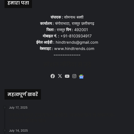
हमारा पता
संपादक :
सोमनाथ बक्शी
कार्यालय :
चंगोराभाटा, रायपुर छत्तीसगढ़
जिला :
रायपुर
पिन :
492001
मोबाइल नं. :
+91-8103934917
ईमेल आईडी :
hindtrends@gmail.com
वेबसाइट :
www.hindtrends.com
---------------
सोशल मीडिया से जुड़े
Facebook
X
YouTube
Instagram
Google
News
महत्वपूर्ण खबरें
July 17, 2025
स्वच्छ रायपुर: इज़रायल से सीख, जनसहयोग से सफलता-
महापौर मीनल चौबे
July 14, 2025