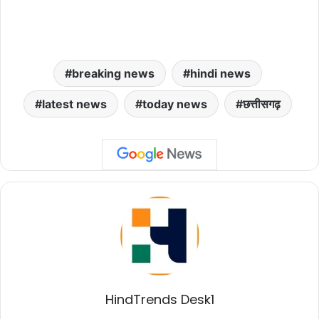
breaking news
hindi news
latest news
today news
छत्तीसगढ़
HindTrends Desk1