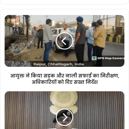
आयुक्त
ने
किया
सड़क
और
नाली
सफाई
का
निरीक्षण,
अधिकारियों
आयुक्त ने किया सड़क और नाली सफाई का निरीक्षण,
को
अधिकारियों को दिए सख्त निर्देश
दिए
सख्त
पत्रकार
निर्देश
मुकेश
चंद्रकार
हत्या
मामला:
मास्टरमाइंड