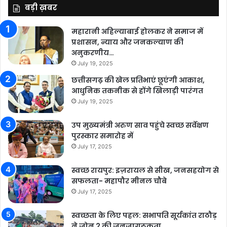
बड़ी ख़बर
महारानी अहिल्याबाई होलकर ने समाज में
प्रशासन, न्याय और जनकल्याण की
अनुकरणीय…
July 19, 2025
छत्तीसगढ़ की खेल प्रतिभाएं छूएंगी आकाश,
आधुनिक तकनीक से होंगे खिलाड़ी पारंगत
July 19, 2025
उप मुख्यमंत्री अरुण साव पहुंचे स्वच्छ सर्वेक्षण
पुरस्कार समारोह में
July 17, 2025
स्वच्छ रायपुर: इज़रायल से सीख, जनसहयोग से
सफलता- महापौर मीनल चौबे
July 17, 2025
स्वच्छता के लिए पहल: सभापति सूर्यकांत राठौड़
ने जोन 2 की जनजागरूकता…