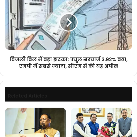
बिल
में
बड़ा
झटका:
फ्यूल
सरचार्ज
3.92%
बढ़ा,
एमपी
बिजली बिल में बड़ा झटका: फ्यूल सरचार्ज 3.92% बढ़ा,
में
एमपी में सबसे ज्यादा, सीएम से की यह अपील
सबसे
ज्यादा,
सीएम
से
की
Related Articles
यह
अपील