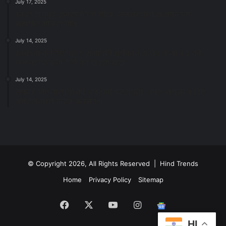
July 17, 2025
स्वच्छ रायपुर: इज़रायल से सीख, जनसहयोग से सफलता-
महापौर मीनल चौबे
July 14, 2025
स्वच्छता के लिए पहल: सभापति सूर्यकांत राठौड़ ने जोन 2 की
जनजागरूकता रैली को दी हरी झंडी
July 14, 2025
सफाई और तालाबों की अनदेखी पर सख्ती: अपर आयुक्त ने दिए
नोटिस जारी करने के निर्देश
© Copyright 2026, All Rights Reserved | Hind Trends
Home
Privacy Policy
Sitemap
Facebook
X
YouTube
Instagram
Google
HI