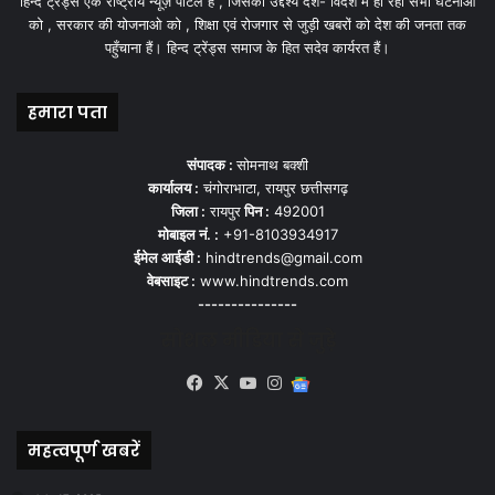
हिन्द ट्रेंड्स एक राष्ट्रीय न्यूज़ पोर्टल हैं , जिसका उद्देश्य देश- विदेश में हो रही सभी घटनाओ
को , सरकार की योजनाओ को , शिक्षा एवं रोजगार से जुड़ी खबरों को देश की जनता तक
पहुँचाना हैं। हिन्द ट्रेंड्स समाज के हित सदेव कार्यरत हैं।
हमारा पता
संपादक :
सोमनाथ बक्शी
कार्यालय :
चंगोराभाटा, रायपुर छत्तीसगढ़
जिला :
रायपुर
पिन :
492001
मोबाइल नं. :
+91-8103934917
ईमेल आईडी :
hindtrends@gmail.com
वेबसाइट :
www.hindtrends.com
---------------
सोशल मीडिया से जुड़े
Facebook
X
YouTube
Instagram
Google
News
महत्वपूर्ण खबरें