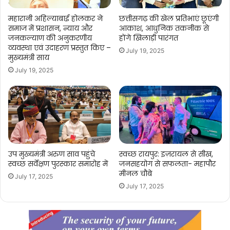
महारानी अहिल्याबाई होलकर ने
छत्तीसगढ़ की खेल प्रतिभाएं छूएंगी
समाज में प्रशासन, न्याय और
आकाश, आधुनिक तकनीक से
जनकल्याण की अनुकरणीय
होंगे खिलाड़ी पारंगत
व्यवस्था एवं उदाहरण प्रस्तुत किए –
July 19, 2025
मुख्यमंत्री साय
July 19, 2025
उप मुख्यमंत्री अरुण साव पहुंचे
स्वच्छ रायपुर: इज़रायल से सीख,
स्वच्छ सर्वेक्षण पुरस्कार समारोह में
जनसहयोग से सफलता- महापौर
मीनल चौबे
July 17, 2025
July 17, 2025