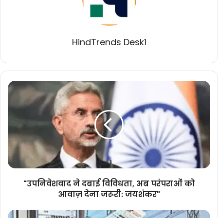
HindTrends Desk1
"उपनिवेशवाद
ने
दबाई
विविधता,
अब
परंपराओं
को
आवाज़
देना
जरूरी:
"उपनिवेशवाद ने दबाई विविधता, अब परंपराओं को
जयशंकर"
आवाज़ देना जरूरी: जयशंकर"
बिजली