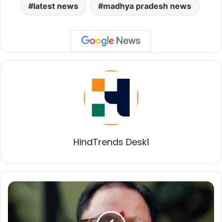
latest news
madhya pradesh news
HindTrends Desk1
छत्तीसगढ़
बना
जीएसटी
संग्रह