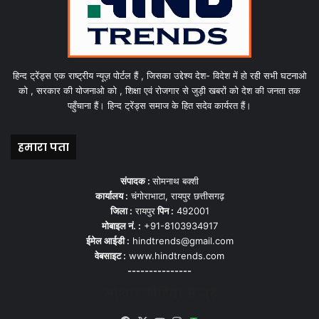
हिन्द ट्रेंड्स एक राष्ट्रीय न्यूज़ पोर्टल हैं , जिसका उद्देश्य देश- विदेश में हो रही सभी घटनाओ
को , सरकार की योजनाओ को , शिक्षा एवं रोजगार से जुड़ी खबरों को देश की जनता तक
पहुँचाना हैं। हिन्द ट्रेंड्स समाज के हित सदेव कार्यरत हैं।
हमारा पता
संपादक :
सोमनाथ बक्शी
कार्यालय :
चंगोराभाटा, रायपुर छत्तीसगढ़
जिला :
रायपुर
पिन :
492001
मोबाइल नं. :
+91-8103934917
ईमेल आईडी :
hindtrends@gmail.com
वेबसाइट :
www.hindtrends.com
---------------
सोशल मीडिया से जुड़े