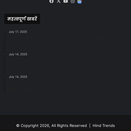
Facebook
X
YouTube
Instagram
Google
News
महत्वपूर्ण खबरें
July 17, 2025
स्वच्छ रायपुर: इज़रायल से सीख, जनसहयोग से सफलता-
महापौर मीनल चौबे
July 14, 2025
स्वच्छता के लिए पहल: सभापति सूर्यकांत राठौड़ ने जोन 2 की
जनजागरूकता रैली को दी हरी झंडी
July 14, 2025
सफाई और तालाबों की अनदेखी पर सख्ती: अपर आयुक्त ने दिए
नोटिस जारी करने के निर्देश
© Copyright 2026, All Rights Reserved | Hind Trends