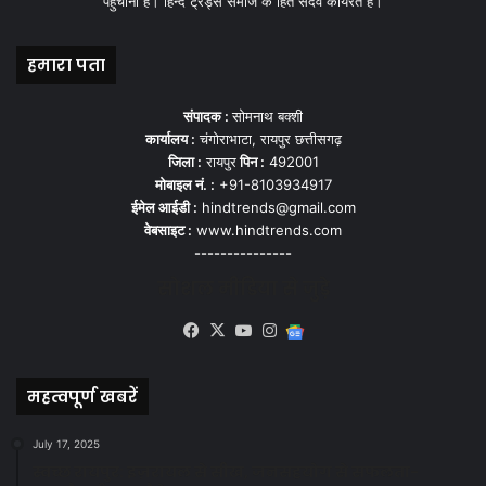
पहुँचाना हैं। हिन्द ट्रेंड्स समाज के हित सदेव कार्यरत हैं।
हमारा पता
संपादक :
सोमनाथ बक्शी
कार्यालय :
चंगोराभाटा, रायपुर छत्तीसगढ़
जिला :
रायपुर
पिन :
492001
मोबाइल नं. :
+91-8103934917
ईमेल आईडी :
hindtrends@gmail.com
वेबसाइट :
www.hindtrends.com
---------------
सोशल मीडिया से जुड़े
Facebook
X
YouTube
Instagram
Google
News
महत्वपूर्ण खबरें
July 17, 2025
स्वच्छ रायपुर: इज़रायल से सीख, जनसहयोग से सफलता-