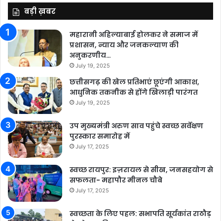
बड़ी ख़बर
महारानी अहिल्याबाई होलकर ने समाज में
प्रशासन, न्याय और जनकल्याण की
अनुकरणीय…
July 19, 2025
छत्तीसगढ़ की खेल प्रतिभाएं छूएंगी आकाश,
आधुनिक तकनीक से होंगे खिलाड़ी पारंगत
July 19, 2025
उप मुख्यमंत्री अरुण साव पहुंचे स्वच्छ सर्वेक्षण
पुरस्कार समारोह में
July 17, 2025
स्वच्छ रायपुर: इज़रायल से सीख, जनसहयोग से
सफलता- महापौर मीनल चौबे
July 17, 2025
स्वच्छता के लिए पहल: सभापति सूर्यकांत राठौड़