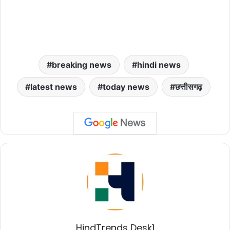
breaking news
hindi news
latest news
today news
छत्तीसगढ़
HindTrends Desk1