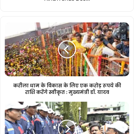
करीला
धाम
के
विकास
के
लिए
एक
करोड़
रूपये
की
करीला धाम के विकास के लिए एक करोड़ रूपये की
राशि
राशि करेंगे स्वीकृत : मुख्यमंत्री डॉ. यादव
करेंगे
स्वीकृत
छत्तीसगढ़
:
विधानसभा
मुख्यमंत्री
परिसर
डॉ.
में
यादव
गूंज