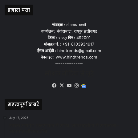
हमारा पता
संपादक :
सोमनाथ बक्शी
कार्यालय :
चंगोराभाटा, रायपुर छत्तीसगढ़
जिला :
रायपुर
पिन :
492001
मोबाइल नं. :
+91-8103934917
ईमेल आईडी :
hindtrends@gmail.com
वेबसाइट :
www.hindtrends.com
---------------
सोशल मीडिया से जुड़े
Facebook
X
YouTube
Instagram
Google
News
महत्वपूर्ण खबरें
July 17, 2025
स्वच्छ रायपुर: इज़रायल से सीख, जनसहयोग से सफलता-
महापौर मीनल चौबे