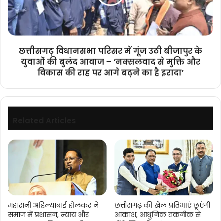
उठी
बीजापुर
के
युवाओं
की
छत्तीसगढ़ विधानसभा परिसर में गूंज उठी बीजापुर के
बुलंद
युवाओं की बुलंद आवाज – ‘नक्सलवाद से मुक्ति और
आवाज
विकास की राह पर आगे बढ़ने का है इरादा’
–
‘नक्सलवाद
से
मुक्ति
और
Related Articles
विकास
की
राह
पर
आगे
बढ़ने
का
है
महारानी अहिल्याबाई होलकर ने
छत्तीसगढ़ की खेल प्रतिभाएं छूएंगी
इरादा’
समाज में प्रशासन, न्याय और
आकाश, आधुनिक तकनीक से