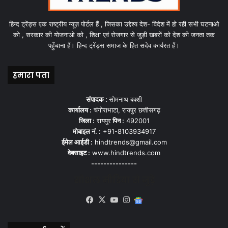
हिन्द ट्रेंड्स एक राष्ट्रीय न्यूज़ पोर्टल हैं , जिसका उद्देश्य देश- विदेश में हो रही सभी घटनाओ
को , सरकार की योजनाओ को , शिक्षा एवं रोजगार से जुड़ी खबरों को देश की जनता तक
पहुँचाना हैं। हिन्द ट्रेंड्स समाज के हित सदेव कार्यरत हैं।
हमारा पता
संपादक :
सोमनाथ बक्शी
कार्यालय :
चंगोराभाटा, रायपुर छत्तीसगढ़
जिला :
रायपुर
पिन :
492001
मोबाइल नं. :
+91-8103934917
ईमेल आईडी :
hindtrends@gmail.com
वेबसाइट :
www.hindtrends.com
---------------
सोशल मीडिया से जुड़े
Facebook
X
YouTube
Instagram
Google
News