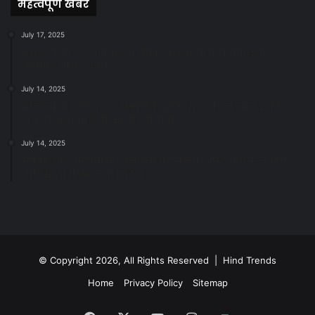
महत्वपूर्ण खबरें
July 17, 2025
स्वच्छ रायपुर: इज़रायल से सीख, जनसहयोग से सफलता-
महापौर मीनल चौबे
July 14, 2025
स्वच्छता के लिए पहल: सभापति सूर्यकांत राठौड़ ने जोन 2 की
जनजागरूकता रैली को दी हरी झंडी
July 14, 2025
सफाई और तालाबों की अनदेखी पर सख्ती: अपर आयुक्त ने दिए
नोटिस जारी करने के निर्देश
© Copyright 2026, All Rights Reserved | Hind Trends
Home
Privacy Policy
Sitemap