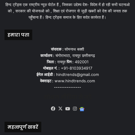
हिन्द ट्रेंड्स एक राष्ट्रीय न्यूज़ पोर्टल हैं , जिसका उद्देश्य देश- विदेश में हो रही सभी घटनाओ
को , सरकार की योजनाओ को , शिक्षा एवं रोजगार से जुड़ी खबरों को देश की जनता तक
पहुँचाना हैं। हिन्द ट्रेंड्स समाज के हित सदेव कार्यरत हैं।
हमारा पता
संपादक :
सोमनाथ बक्शी
कार्यालय :
चंगोराभाटा, रायपुर छत्तीसगढ़
जिला :
रायपुर
पिन :
492001
मोबाइल नं. :
+91-8103934917
ईमेल आईडी :
hindtrends@gmail.com
वेबसाइट :
www.hindtrends.com
---------------
सोशल मीडिया से जुड़े
Facebook
X
YouTube
Instagram
Google
News
महत्वपूर्ण खबरें