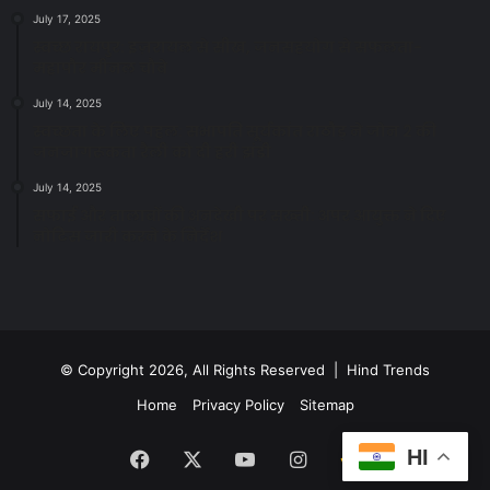
July 17, 2025
स्वच्छ रायपुर: इज़रायल से सीख, जनसहयोग से सफलता-
महापौर मीनल चौबे
July 14, 2025
स्वच्छता के लिए पहल: सभापति सूर्यकांत राठौड़ ने जोन 2 की
जनजागरूकता रैली को दी हरी झंडी
July 14, 2025
सफाई और तालाबों की अनदेखी पर सख्ती: अपर आयुक्त ने दिए
नोटिस जारी करने के निर्देश
© Copyright 2026, All Rights Reserved | Hind Trends
Home
Privacy Policy
Sitemap
HI
Facebook
X
YouTube
Instagram
Google