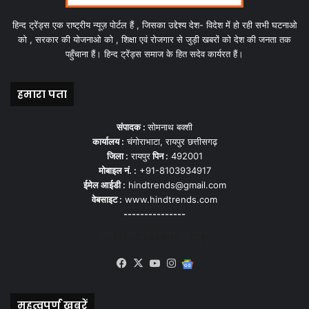
हिन्द ट्रेंड्स एक राष्ट्रीय न्यूज़ पोर्टल हैं , जिसका उद्देश्य देश- विदेश में हो रही सभी घटनाओ
को , सरकार की योजनाओ को , शिक्षा एवं रोजगार से जुड़ी खबरों को देश की जनता तक
पहुँचाना हैं। हिन्द ट्रेंड्स समाज के हित सदेव कार्यरत हैं।
हमारा पता
संपादक :
सोमनाथ बक्शी
कार्यालय :
चंगोराभाटा, रायपुर छत्तीसगढ़
जिला :
रायपुर
पिन :
492001
मोबाइल नं. :
+91-8103934917
ईमेल आईडी :
hindtrends@gmail.com
वेबसाइट :
www.hindtrends.com
---------------
सोशल मीडिया से जुड़े
Facebook
X
YouTube
Instagram
Google
News
महत्वपूर्ण खबरें