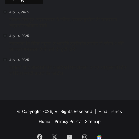
July 17, 2025
स्वच्छ रायपुर: इज़रायल से सीख, जनसहयोग से सफलता-
महापौर मीनल चौबे
July 14, 2025
स्वच्छता के लिए पहल: सभापति सूर्यकांत राठौड़ ने जोन 2 की
जनजागरूकता रैली को दी हरी झंडी
July 14, 2025
सफाई और तालाबों की अनदेखी पर सख्ती: अपर आयुक्त ने दिए
नोटिस जारी करने के निर्देश
© Copyright 2026, All Rights Reserved | Hind Trends
Home
Privacy Policy
Sitemap
Facebook
X
YouTube
Instagram
Google