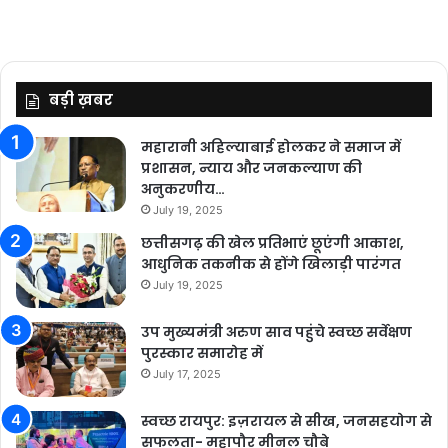
बड़ी ख़बर
महारानी अहिल्याबाई होलकर ने समाज में
प्रशासन, न्याय और जनकल्याण की
अनुकरणीय…
July 19, 2025
छत्तीसगढ़ की खेल प्रतिभाएं छूएंगी आकाश,
आधुनिक तकनीक से होंगे खिलाड़ी पारंगत
July 19, 2025
उप मुख्यमंत्री अरुण साव पहुंचे स्वच्छ सर्वेक्षण
पुरस्कार समारोह में
July 17, 2025
स्वच्छ रायपुर: इज़रायल से सीख, जनसहयोग से
सफलता- महापौर मीनल चौबे