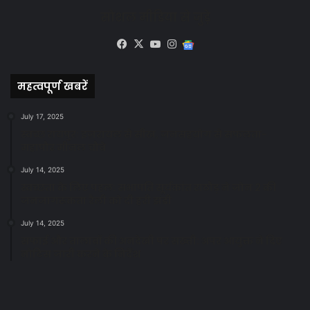
सोशल मीडिया से जुड़े
Facebook
X
YouTube
Instagram
Google
News
महत्वपूर्ण खबरें
July 17, 2025
स्वच्छ रायपुर: इज़रायल से सीख, जनसहयोग से सफलता-
महापौर मीनल चौबे
July 14, 2025
स्वच्छता के लिए पहल: सभापति सूर्यकांत राठौड़ ने जोन 2 की
जनजागरूकता रैली को दी हरी झंडी
July 14, 2025
सफाई और तालाबों की अनदेखी पर सख्ती: अपर आयुक्त ने दिए
नोटिस जारी करने के निर्देश