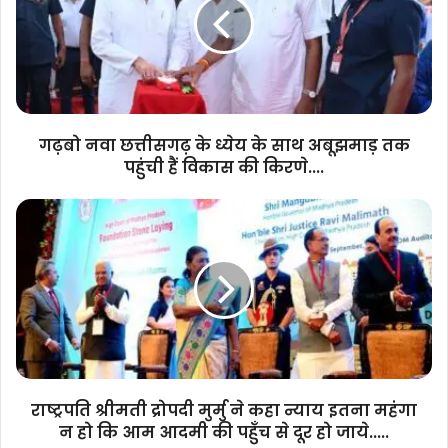
के
ध्येय
के
साथ
अबूझमाड़
तक
पहुंची
गढ़बो नवा छत्तीसगढ़ के ध्येय के साथ अबूझमाड़ तक
हैं
पहुंची हैं विकास की किरणे....
विकास
की
राष्ट्रपति
किरणे....
श्रीमती
द्रोपदी
मुर्मु
ने
कहा
न्याय
इतना
महंगा
न
राष्ट्रपति श्रीमती द्रोपदी मुर्मु ने कहा न्याय इतना महंगा
हो
न हो कि आम आदमी की पहुँच से दूर हो जाये.....
कि