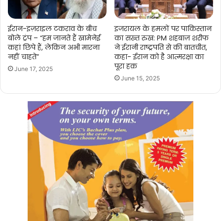
ईरान-इज़राइल टकराव के बीच
इजरायल के हमलों पर पाकिस्तान
बोले ट्रंप – “हम जानते हैं खामेनेई
का सख्त रुख: PM शहबाज़ शरीफ
कहां छिपे हैं, लेकिन अभी मारना
ने ईरानी राष्ट्रपति से की बातचीत,
नहीं चाहते”
कहा- ईरान को है आत्मरक्षा का
पूरा हक़
June 17, 2025
June 15, 2025