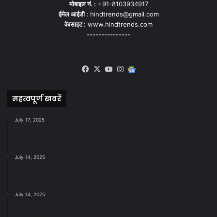
मोबाइल नं. :
+91-8103934917
ईमेल आईडी :
hindtrends@gmail.com
वेबसाइट :
www.hindtrends.com
---------------
सोशल मीडिया से जुड़े
Facebook
X
YouTube
Instagram
Google
News
महत्वपूर्ण खबरें
July 17, 2025
स्वच्छ रायपुर: इज़रायल से सीख, जनसहयोग से सफलता-
महापौर मीनल चौबे
July 14, 2025
स्वच्छता के लिए पहल: सभापति सूर्यकांत राठौड़ ने जोन 2 की
जनजागरूकता रैली को दी हरी झंडी
July 14, 2025
सफाई और तालाबों की अनदेखी पर सख्ती: अपर आयुक्त ने दिए
नोटिस जारी करने के निर्देश