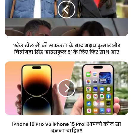
की
सफलता
के
बाद
अक्षय
कुमार
और
'खेल खेल में' की सफलता के बाद अक्षय कुमार और
चित्रांगदा
चित्रांगदा सिंह 'हाउसफुल 5' के लिए फिर साथ आए
सिंह
'हाउसफुल
iPhone
5'
16
के
Pro
लिए
VS
फिर
iPhone
साथ
15
आए
Pro:
आपको
कौन
सा
iPhone 16 Pro VS iPhone 15 Pro: आपको कौन सा
चुनना
चुनना चाहिए?
चाहिए?