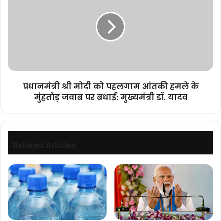
की
मोदी
गतिविधियों
को
की
पहलगाम
मंत्रालय
आंतकी
में
हमले
समीक्षा
के
की।
मुंहतोड़
जवाब
प्रधानमंत्री श्री मोदी को पहलगाम आंतकी हमले के
पर
मुंहतोड़ जवाब पर बधाई: मुख्यमंत्री डॉ. यादव
बधाई:
मुख्यमंत्री
डॉ.
यादव
Related Articles