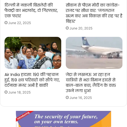
दिल्ली में नकली बिसलेरी की
सीवान से पीएम मोदी का कांग्रेस-
फैक्ट्री का भंडाफोड़, दो गिरफ्तार,
राजद पर सीधा वार: ‘जंगलराज
एक फरार
खत्म कर अब विकास की राह पर है
बिहार’
June 22, 2025
June 20, 2025
Air India हादसा: 190 की पहचान
जेद्दा से लखनऊ आ रहा हज
हुई, 159 शव परिवारों को सौंपे गए,
यात्रियों से भरा विमान हादसे से
दर्दनाक मंजर अभी है बाकी
बाल-बाल बचा, लैंडिंग के वक्त
उठने लगा धुआं
June 18, 2025
June 16, 2025