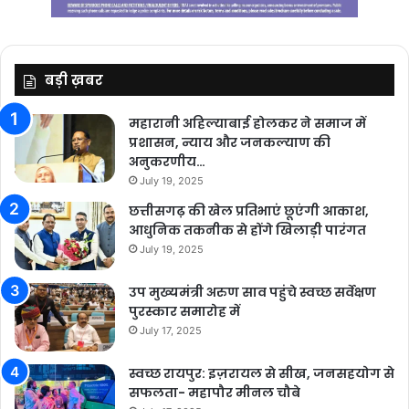
बड़ी ख़बर
महारानी अहिल्याबाई होलकर ने समाज में
प्रशासन, न्याय और जनकल्याण की
अनुकरणीय…
July 19, 2025
छत्तीसगढ़ की खेल प्रतिभाएं छूएंगी आकाश,
आधुनिक तकनीक से होंगे खिलाड़ी पारंगत
July 19, 2025
उप मुख्यमंत्री अरुण साव पहुंचे स्वच्छ सर्वेक्षण
पुरस्कार समारोह में
July 17, 2025
स्वच्छ रायपुर: इज़रायल से सीख, जनसहयोग से
सफलता- महापौर मीनल चौबे