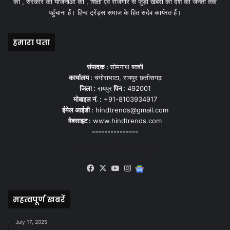
को , सरकार की योजनाओ को , शिक्षा एवं रोजगार से जुड़ी खबरों को देश की जनता तक
पहुँचाना हैं। हिन्द ट्रेंड्स समाज के हित सदेव कार्यरत हैं।
हमारा पता
संपादक :
सोमनाथ बक्शी
कार्यालय :
चंगोराभाटा, रायपुर छत्तीसगढ़
जिला :
रायपुर
पिन :
492001
मोबाइल नं. :
+91-8103934917
ईमेल आईडी :
hindtrends@gmail.com
वेबसाइट :
www.hindtrends.com
---------------
सोशल मीडिया से जुड़े
Facebook
X
YouTube
Instagram
Google
News
महत्वपूर्ण खबरें
July 17, 2025