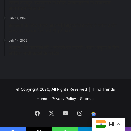
स्वच्छ रायपुर: इज़रायल से सीख, जनसहयोग से सफलता-
महापौर मीनल चौबे
July 14, 2025
स्वच्छता के लिए पहल: सभापति सूर्यकांत राठौड़ ने जोन 2 की
जनजागरूकता रैली को दी हरी झंडी
July 14, 2025
सफाई और तालाबों की अनदेखी पर सख्ती: अपर आयुक्त ने दिए
नोटिस जारी करने के निर्देश
© Copyright 2026, All Rights Reserved | Hind Trends
Home
Privacy Policy
Sitemap
Facebook
X
YouTube
Instagram
Google
HI
News