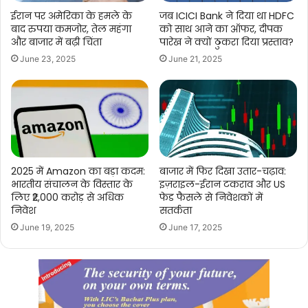
ईरान पर अमेरिका के हमले के
जब ICICI Bank ने दिया था HDFC
बाद रुपया कमजोर, तेल महंगा
को साथ आने का ऑफर, दीपक
और बाजार में बढ़ी चिंता
पारेख ने क्यों ठुकरा दिया प्रस्ताव?
June 23, 2025
June 21, 2025
2025 में Amazon का बड़ा कदम:
बाजार में फिर दिखा उतार-चढ़ाव:
भारतीय संचालन के विस्तार के
इज़राइल-ईरान टकराव और US
लिए ₹2,000 करोड़ से अधिक
फेड फैसले से निवेशकों में
निवेश
सतर्कता
June 19, 2025
June 17, 2025