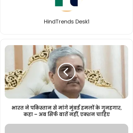
HindTrends Desk1
भारत
ने
पकिस्तान
से
मांगे
मुंबई
हमलों
के
गुनहगार,
कहा
भारत ने पकिस्तान से मांगे मुंबई हमलों के गुनहगार,
–
कहा – अब सिर्फ बातें नहीं, एक्शन चाहिए
अब
सिर्फ
मुख्यमंत्री
बातें
डॉ.