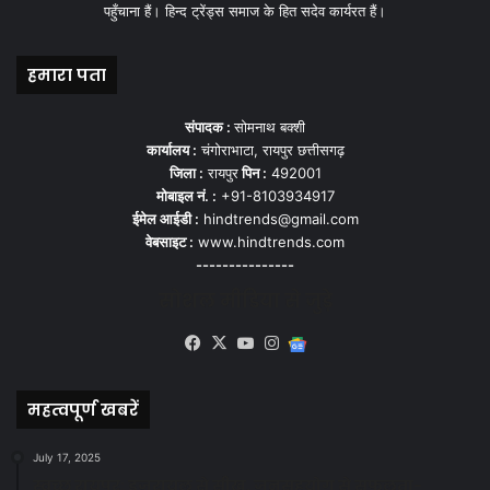
पहुँचाना हैं। हिन्द ट्रेंड्स समाज के हित सदेव कार्यरत हैं।
हमारा पता
संपादक :
सोमनाथ बक्शी
कार्यालय :
चंगोराभाटा, रायपुर छत्तीसगढ़
जिला :
रायपुर
पिन :
492001
मोबाइल नं. :
+91-8103934917
ईमेल आईडी :
hindtrends@gmail.com
वेबसाइट :
www.hindtrends.com
---------------
सोशल मीडिया से जुड़े
Facebook
X
YouTube
Instagram
Google
News
महत्वपूर्ण खबरें
July 17, 2025
स्वच्छ रायपुर: इज़रायल से सीख, जनसहयोग से सफलता-