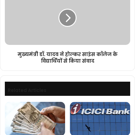
नहीं,
यादव
एक्शन
ने
चाहिए
होल्कर
साइंस
कॉलेज
के
विद्यार्थियों
से
मुख्यमंत्री डॉ. यादव ने होल्कर साइंस कॉलेज के
किया
विद्यार्थियों से किया संवाद
संवाद
Related Articles