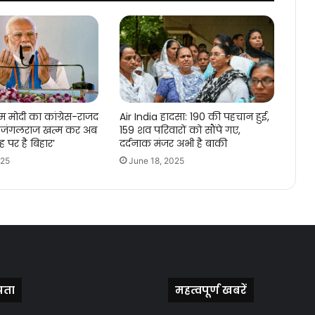
म मोदी का कांग्रेस-राजद
Air India हादसा: 190 की पहचान हुई,
: ‘जंगलराज खत्म कर अब
159 शव परिवारों को सौंपे गए,
 पर है बिहार’
दर्दनाक मंजर अभी है बाकी
025
June 18, 2025
पता
महत्वपूर्ण खबरें