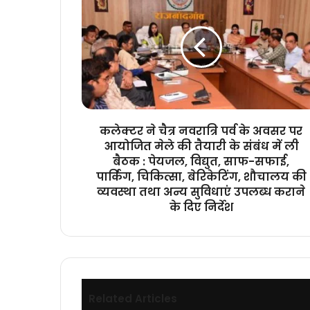
ने
चैत्र
नवरात्रि
पर्व
के
अवसर
पर
आयोजित
मेले
कलेक्टर ने चैत्र नवरात्रि पर्व के अवसर पर
की
आयोजित मेले की तैयारी के संबंध में ली
तैयारी
बैठक : पेयजल, विद्युत, साफ-सफाई,
के
पार्किंग, चिकित्सा, बेरिकेटिंग, शौचालय की
संबंध
व्यवस्था तथा अन्य सुविधाएं उपलब्ध कराने
में
के दिए निर्देश
ली
बैठक
:
पेयजल,
विद्युत,
साफ-
सफाई,
Related Articles