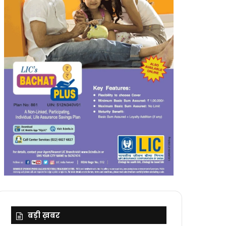
बड़ी ख़बर