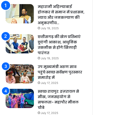
महारानी अहिल्याबाई
होलकर ने समाज में प्रशासन,
न्याय और जनकल्याण की
अनुकरणीय…
July 19, 2025
छत्तीसगढ़ की खेल प्रतिभाएं
छूएंगी आकाश, आधुनिक
तकनीक से होंगे खिलाड़ी
पारंगत
July 19, 2025
उप मुख्यमंत्री अरुण साव
पहुंचे स्वच्छ सर्वेक्षण पुरस्कार
समारोह में
July 17, 2025
स्वच्छ रायपुर: इज़रायल से
सीख, जनसहयोग से
सफलता- महापौर मीनल
चौबे
July 17, 2025