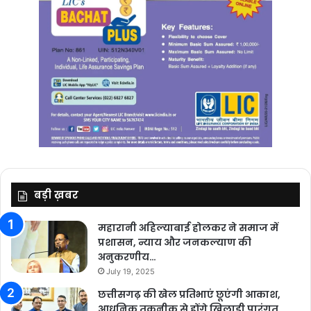
बड़ी ख़बर
महारानी अहिल्याबाई होलकर ने समाज में
प्रशासन, न्याय और जनकल्याण की
अनुकरणीय…
July 19, 2025
छत्तीसगढ़ की खेल प्रतिभाएं छूएंगी आकाश,
आधुनिक तकनीक से होंगे खिलाड़ी पारंगत