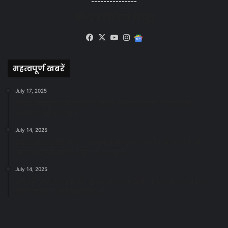
---------------
सोशल मीडिया से जुड़े
Facebook
X
YouTube
Instagram
Google
News
महत्वपूर्ण खबरें
July 17, 2025
स्वच्छ रायपुर: इज़रायल से सीख, जनसहयोग से सफलता-
महापौर मीनल चौबे
July 14, 2025
स्वच्छता के लिए पहल: सभापति सूर्यकांत राठौड़ ने जोन 2 की
जनजागरूकता रैली को दी हरी झंडी
July 14, 2025
सफाई और तालाबों की अनदेखी पर सख्ती: अपर आयुक्त ने दिए
नोटिस जारी करने के निर्देश