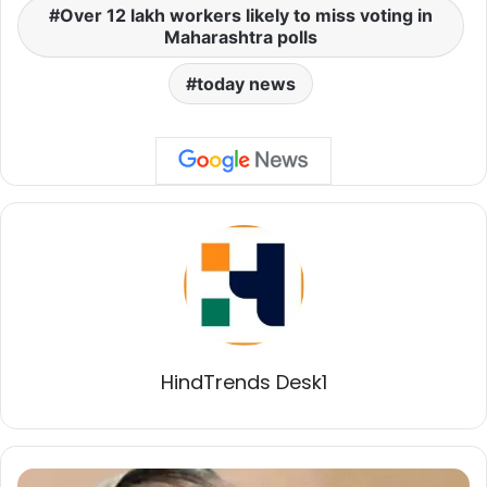
Over 12 lakh workers likely to miss voting in
Maharashtra polls
today news
HindTrends Desk1
बांग्लादेश