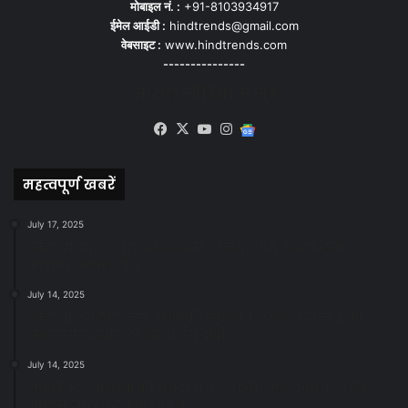
मोबाइल नं. :
+91-8103934917
ईमेल आईडी :
hindtrends@gmail.com
वेबसाइट :
www.hindtrends.com
---------------
सोशल मीडिया से जुड़े
Facebook
X
YouTube
Instagram
Google
News
महत्वपूर्ण खबरें
July 17, 2025
स्वच्छ रायपुर: इज़रायल से सीख, जनसहयोग से सफलता-
महापौर मीनल चौबे
July 14, 2025
स्वच्छता के लिए पहल: सभापति सूर्यकांत राठौड़ ने जोन 2 की
जनजागरूकता रैली को दी हरी झंडी
July 14, 2025
सफाई और तालाबों की अनदेखी पर सख्ती: अपर आयुक्त ने दिए
नोटिस जारी करने के निर्देश