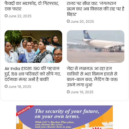
फैक्ट्री का भंडाफोड़, दो गिरफ्तार,
राजद पर सीधा वार: ‘जंगलराज
एक फरार
खत्म कर अब विकास की राह पर है
बिहार’
June 22, 2025
June 20, 2025
Air India हादसा: 190 की पहचान
जेद्दा से लखनऊ आ रहा हज
हुई, 159 शव परिवारों को सौंपे गए,
यात्रियों से भरा विमान हादसे से
दर्दनाक मंजर अभी है बाकी
बाल-बाल बचा, लैंडिंग के वक्त
उठने लगा धुआं
June 18, 2025
June 16, 2025