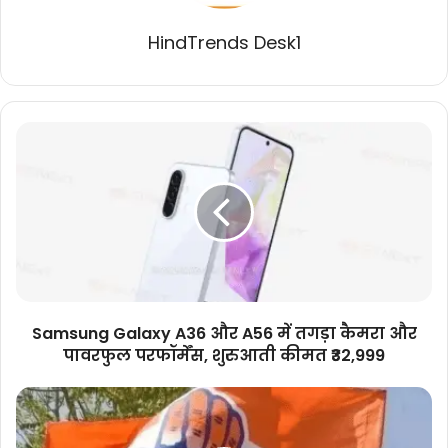
HindTrends Desk1
Samsung
Galaxy
A36
और
A56
में
तगड़ा
कैमरा
और
पावरफुल
Samsung Galaxy A36 और A56 में तगड़ा कैमरा और
परफॉर्मेंस,
पावरफुल परफॉर्मेंस, शुरुआती कीमत ₹32,999
शुरुआती
कीमत
ओडिशा
₹32,999
में
महिलाओं