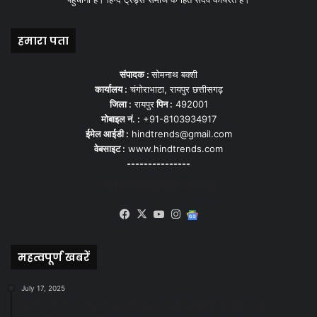
हमारा पता
संपादक :
सोमनाथ बक्शी
कार्यालय :
चंगोराभाटा, रायपुर छत्तीसगढ़
जिला :
रायपुर
पिन :
492001
मोबाइल नं. :
+91-8103934917
ईमेल आईडी :
hindtrends@gmail.com
वेबसाइट :
www.hindtrends.com
---------------
सोशल मीडिया से जुड़े
Facebook
X
YouTube
Instagram
Google
News
महत्वपूर्ण खबरें
July 17, 2025
स्वच्छ रायपुर: इज़रायल से सीख, जनसहयोग से सफलता-