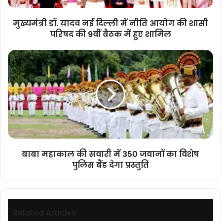
की
शासी
मुख्यमंत्री डॉ. यादव नई दिल्ली में नीति आयोग की शासी
परिषद
परिषद की 9वीं बैठक में हुए शामिल
की
9वीं
बाबा
बैठक
महाकाल
में
की
हुए
सवारी
शामिल
में
350
जवानों
का
विशेष
पुलिस
बाबा महाकाल की सवारी में 350 जवानों का विशेष
बैंड
पुलिस बैंड देगा प्रस्तुति
देगा
प्रस्तुति
Related Articles