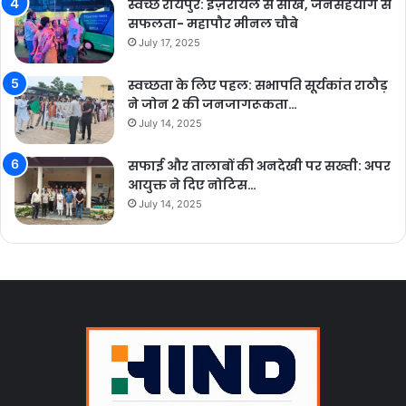
स्वच्छ रायपुर: इज़रायल से सीख, जनसहयोग से
सफलता- महापौर मीनल चौबे
July 17, 2025
स्वच्छता के लिए पहल: सभापति सूर्यकांत राठौड़
ने जोन 2 की जनजागरूकता…
July 14, 2025
सफाई और तालाबों की अनदेखी पर सख्ती: अपर
आयुक्त ने दिए नोटिस…
July 14, 2025