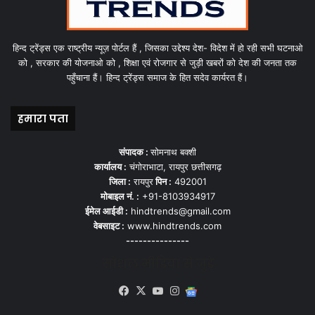
हिन्द ट्रेंड्स एक राष्ट्रीय न्यूज़ पोर्टल हैं , जिसका उद्देश्य देश- विदेश में हो रही सभी घटनाओ
को , सरकार की योजनाओ को , शिक्षा एवं रोजगार से जुड़ी खबरों को देश की जनता तक
पहुँचाना हैं। हिन्द ट्रेंड्स समाज के हित सदेव कार्यरत हैं।
हमारा पता
संपादक :
सोमनाथ बक्शी
कार्यालय :
चंगोराभाटा, रायपुर छत्तीसगढ़
जिला :
रायपुर
पिन :
492001
मोबाइल नं. :
+91-8103934917
ईमेल आईडी :
hindtrends@gmail.com
वेबसाइट :
www.hindtrends.com
---------------
सोशल मीडिया से जुड़े
Facebook
X
YouTube
Instagram
Google
News