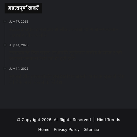
महत्वपूर्ण खबरें
July 17, 2025
स्वच्छ रायपुर: इज़रायल से सीख, जनसहयोग से सफलता-
महापौर मीनल चौबे
July 14, 2025
स्वच्छता के लिए पहल: सभापति सूर्यकांत राठौड़ ने जोन 2 की
जनजागरूकता रैली को दी हरी झंडी
July 14, 2025
सफाई और तालाबों की अनदेखी पर सख्ती: अपर आयुक्त ने दिए
नोटिस जारी करने के निर्देश
© Copyright 2026, All Rights Reserved | Hind Trends
Home
Privacy Policy
Sitemap