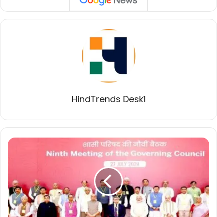
HindTrends Desk1
मुख्यमंत्री
डॉ.
यादव
नई
दिल्ली
में
नीति
आयोग