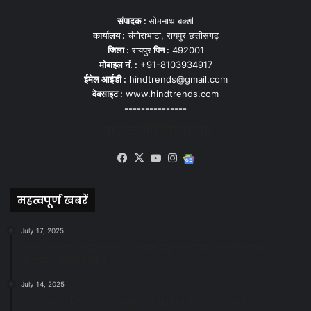
संपादक :
सोमनाथ बक्शी
कार्यालय :
चंगोराभाटा, रायपुर छत्तीसगढ़
जिला :
रायपुर
पिन :
492001
मोबाइल नं. :
+91-8103934917
ईमेल आईडी :
hindtrends@gmail.com
वेबसाइट :
www.hindtrends.com
---------------
सोशल मीडिया से जुड़े
Facebook
X
YouTube
Instagram
Google
News
महत्वपूर्ण खबरें
July 17, 2025
स्वच्छ रायपुर: इज़रायल से सीख, जनसहयोग से सफलता-
महापौर मीनल चौबे
July 14, 2025
स्वच्छता के लिए पहल: सभापति सूर्यकांत राठौड़ ने जोन 2 की