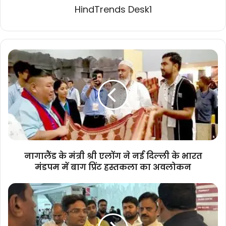
HindTrends Desk1
नागालैंड
के
मंत्री
श्री
एलोंग
ने
नई
दिल्ली
के
भारत
नागालैंड के मंत्री श्री एलोंग ने नई दिल्ली के भारत
मंडपम
मंडपम में बाग प्रिंट हस्तकला का अवलोकन
में
बाग
उप-
प्रिंट
मुख्यमंत्री
हस्तकला
श्री
का
शुक्ल
अवलोकन