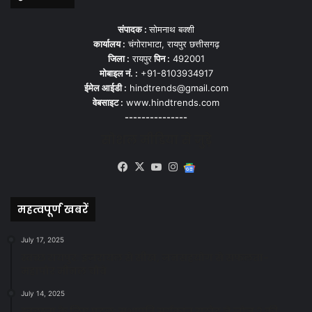
संपादक :
सोमनाथ बक्शी
कार्यालय :
चंगोराभाटा, रायपुर छत्तीसगढ़
जिला :
रायपुर
पिन :
492001
मोबाइल नं. :
+91-8103934917
ईमेल आईडी :
hindtrends@gmail.com
वेबसाइट :
www.hindtrends.com
---------------
सोशल मीडिया से जुड़े
Facebook
X
YouTube
Instagram
Google
News
महत्वपूर्ण खबरें
July 17, 2025
स्वच्छ रायपुर: इज़रायल से सीख, जनसहयोग से सफलता-
महापौर मीनल चौबे
July 14, 2025
स्वच्छता के लिए पहल: सभापति सूर्यकांत राठौड़ ने जोन 2 की