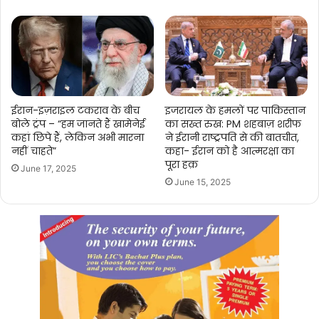
ईरान-इज़राइल टकराव के बीच
इजरायल के हमलों पर पाकिस्तान
बोले ट्रंप – “हम जानते हैं खामेनेई
का सख्त रुख: PM शहबाज़ शरीफ
कहां छिपे हैं, लेकिन अभी मारना
ने ईरानी राष्ट्रपति से की बातचीत,
नहीं चाहते”
कहा- ईरान को है आत्मरक्षा का
पूरा हक़
June 17, 2025
June 15, 2025