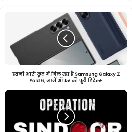
इतनी
भारी
छूट
में
मिल
रहा
है
Samsung
Galaxy
Z
इतनी भारी छूट में मिल रहा है Samsung Galaxy Z
Fold
Fold 6, जानें ऑफर की पूरी डिटेल्स
6,
जानें
ऑपरेशन
ऑफर
सिंदूर:
की
वो
पूरी
लम्हा
डिटेल्स
जिसने
दिखा
दिया