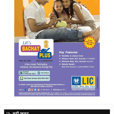
बड़ी ख़बर