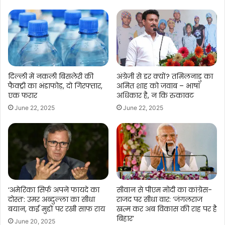
दिल्ली में नकली बिसलेरी की
अंग्रेज़ी से डर क्यों? तमिलनाडु का
फैक्ट्री का भंडाफोड़, दो गिरफ्तार,
अमित शाह को जवाब – भाषा
एक फरार
अधिकार है, न कि रुकावट
June 22, 2025
June 22, 2025
‘अमेरिका सिर्फ अपने फायदे का
सीवान से पीएम मोदी का कांग्रेस-
दोस्त’: उमर अब्दुल्ला का सीधा
राजद पर सीधा वार: ‘जंगलराज
बयान, कई मुद्दों पर रखी साफ राय
खत्म कर अब विकास की राह पर है
बिहार’
June 20, 2025