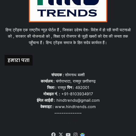
हिन्द ट्रेंड्स एक राष्ट्रीय न्यूज़ पोर्टल हैं , जिसका उद्देश्य देश- विदेश में हो रही सभी घटनाओ
को , सरकार की योजनाओ को , शिक्षा एवं रोजगार से जुड़ी खबरों को देश की जनता तक
पहुँचाना हैं। हिन्द ट्रेंड्स समाज के हित सदेव कार्यरत हैं।
हमारा पता
संपादक :
सोमनाथ बक्शी
कार्यालय :
चंगोराभाटा, रायपुर छत्तीसगढ़
जिला :
रायपुर
पिन :
492001
मोबाइल नं. :
+91-8103934917
ईमेल आईडी :
hindtrends@gmail.com
वेबसाइट :
www.hindtrends.com
---------------
सोशल मीडिया से जुड़े
Facebook
X
YouTube
Instagram
Google