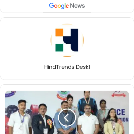
HindTrends Desk1
उत्तर
प्रदेश
पुलिस
ने
जीते
कुल
12