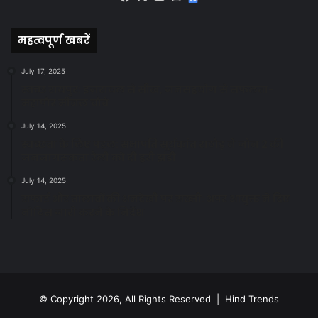
News
महत्वपूर्ण खबरें
July 17, 2025
स्वच्छ रायपुर: इज़रायल से सीख, जनसहयोग से सफलता-
महापौर मीनल चौबे
July 14, 2025
स्वच्छता के लिए पहल: सभापति सूर्यकांत राठौड़ ने जोन 2 की
जनजागरूकता रैली को दी हरी झंडी
July 14, 2025
सफाई और तालाबों की अनदेखी पर सख्ती: अपर आयुक्त ने दिए
नोटिस जारी करने के निर्देश
© Copyright 2026, All Rights Reserved | Hind Trends