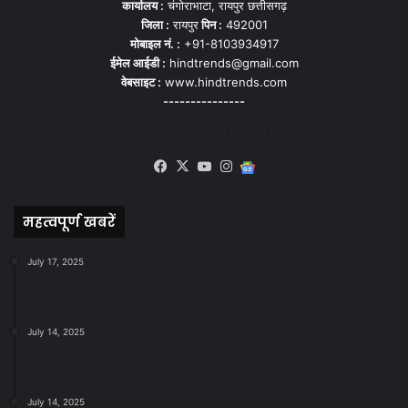
कार्यालय :
चंगोराभाटा, रायपुर छत्तीसगढ़
जिला :
रायपुर
पिन :
492001
मोबाइल नं. :
+91-8103934917
ईमेल आईडी :
hindtrends@gmail.com
वेबसाइट :
www.hindtrends.com
---------------
सोशल मीडिया से जुड़े
Facebook
X
YouTube
Instagram
Google
News
महत्वपूर्ण खबरें
July 17, 2025
स्वच्छ रायपुर: इज़रायल से सीख, जनसहयोग से सफलता-
महापौर मीनल चौबे
July 14, 2025
स्वच्छता के लिए पहल: सभापति सूर्यकांत राठौड़ ने जोन 2 की
जनजागरूकता रैली को दी हरी झंडी
July 14, 2025