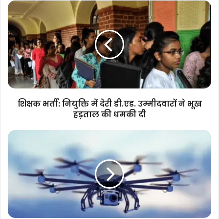
शिक्षक
भर्ती:
नियुक्ति
में
देरी
डी.एड.
उम्मीदवारों
ने
भूख
हड़ताल
शिक्षक भर्ती: नियुक्ति में देरी डी.एड. उम्मीदवारों ने भूख
की
हड़ताल की धमकी दी
धमकी
दी
ड्रोन
दीदी:
जंजगीर
की
पहली
ड्रोन
दीदी
ड्रोन
उड़ाकर