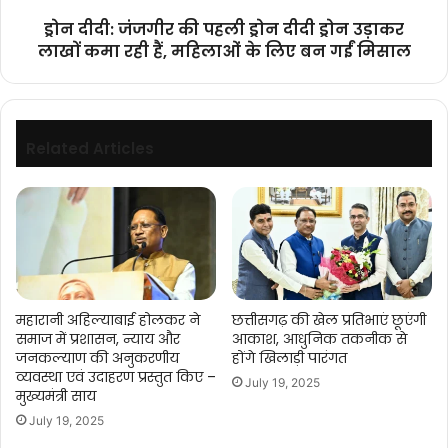
लाखों
ड्रोन दीदी: जंजगीर की पहली ड्रोन दीदी ड्रोन उड़ाकर
कमा
लाखों कमा रही हैं, महिलाओं के लिए बन गईं मिसाल
रही
हैं,
महिलाओं
के
लिए
Related Articles
बन
गईं
मिसाल
महारानी अहिल्याबाई होलकर ने
छत्तीसगढ़ की खेल प्रतिभाएं छूएंगी
समाज में प्रशासन, न्याय और
आकाश, आधुनिक तकनीक से
जनकल्याण की अनुकरणीय
होंगे खिलाड़ी पारंगत
व्यवस्था एवं उदाहरण प्रस्तुत किए –
July 19, 2025
मुख्यमंत्री साय
July 19, 2025