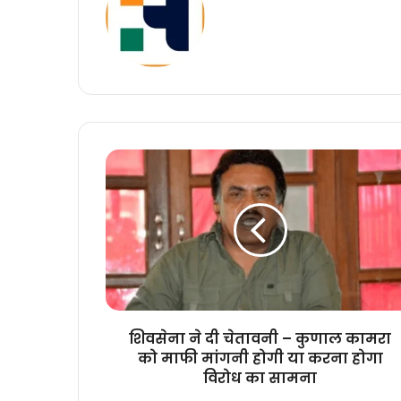
शिवसेना
ने
दी
चेतावनी
–
कुणाल
कामरा
को
माफी
मांगनी
शिवसेना ने दी चेतावनी – कुणाल कामरा
होगी
को माफी मांगनी होगी या करना होगा
या
विरोध का सामना
करना