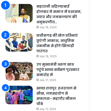
महारानी अहिल्याबाई
होलकर ने समाज में प्रशासन,
न्याय और जनकल्याण की
अनुकरणीय…
July 19, 2025
छत्तीसगढ़ की खेल प्रतिभाएं
छूएंगी आकाश, आधुनिक
तकनीक से होंगे खिलाड़ी
पारंगत
July 19, 2025
उप मुख्यमंत्री अरुण साव
पहुंचे स्वच्छ सर्वेक्षण पुरस्कार
समारोह में
July 17, 2025
स्वच्छ रायपुर: इज़रायल से
सीख, जनसहयोग से
सफलता- महापौर मीनल
चौबे
July 17, 2025