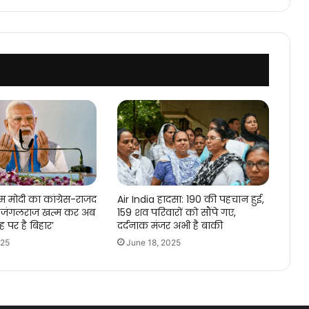
म मोदी का कांग्रेस-राजद
Air India हादसा: 190 की पहचान हुई,
: ‘जंगलराज खत्म कर अब
159 शव परिवारों को सौंपे गए,
 पर है बिहार’
दर्दनाक मंजर अभी है बाकी
025
June 18, 2025