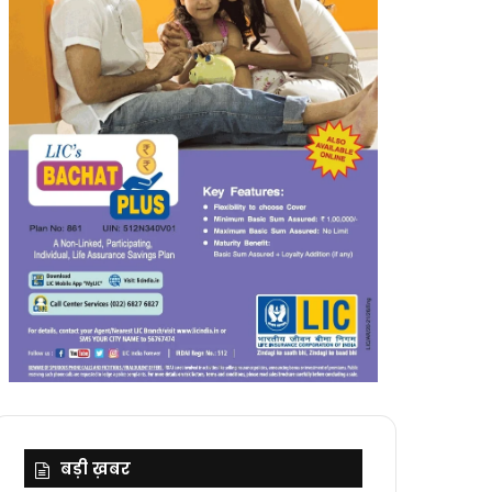
बड़ी ख़बर