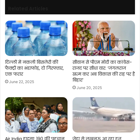
Related Articles
दिल्ली में नकली बिसलेरी की
सीवान से पीएम मोदी का कांग्रेस-
फैक्ट्री का भंडाफोड़, दो गिरफ्तार,
राजद पर सीधा वार: ‘जंगलराज
एक फरार
खत्म कर अब विकास की राह पर है
बिहार’
June 22, 2025
June 20, 2025
Air India हादसा: 190 की पहचान
जेद्दा से लखनऊ आ रहा हज