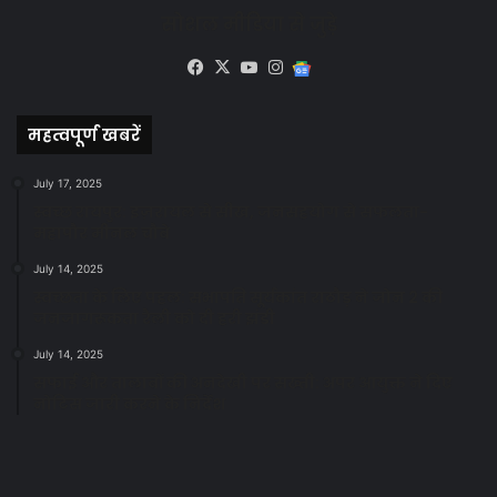
सोशल मीडिया से जुड़े
Facebook
X
YouTube
Instagram
Google
News
महत्वपूर्ण खबरें
July 17, 2025
स्वच्छ रायपुर: इज़रायल से सीख, जनसहयोग से सफलता-
महापौर मीनल चौबे
July 14, 2025
स्वच्छता के लिए पहल: सभापति सूर्यकांत राठौड़ ने जोन 2 की
जनजागरूकता रैली को दी हरी झंडी
July 14, 2025
सफाई और तालाबों की अनदेखी पर सख्ती: अपर आयुक्त ने दिए
नोटिस जारी करने के निर्देश