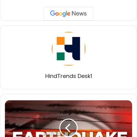
HindTrends Desk1
नेपाल
में
एक
ही
सुबह
दो