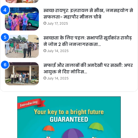
स्वच्छ रायपुर: इज़रायल से सीख, जनसहयोग से
सफलता- महापौर मीनल चौबे
July 17, 2025
स्वच्छता के लिए पहल: सभापति सूर्यकांत राठौड़
ने जोन 2 की जनजागरूकता…
July 14, 2025
सफाई और तालाबों की अनदेखी पर सख्ती: अपर
आयुक्त ने दिए नोटिस…
July 14, 2025