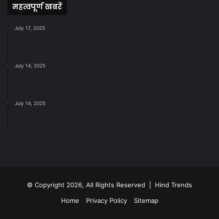
महत्वपूर्ण खबरें
July 17, 2025
स्वच्छ रायपुर: इज़रायल से सीख, जनसहयोग से सफलता-
महापौर मीनल चौबे
July 14, 2025
स्वच्छता के लिए पहल: सभापति सूर्यकांत राठौड़ ने जोन 2 की
जनजागरूकता रैली को दी हरी झंडी
July 14, 2025
सफाई और तालाबों की अनदेखी पर सख्ती: अपर आयुक्त ने दिए
नोटिस जारी करने के निर्देश
© Copyright 2026, All Rights Reserved | Hind Trends
Home
Privacy Policy
Sitemap