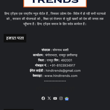
हिन्द ट्रेंड्स एक राष्ट्रीय न्यूज़ पोर्टल हैं , जिसका उद्देश्य देश- विदेश में हो रही सभी घटनाओ
को , सरकार की योजनाओ को , शिक्षा एवं रोजगार से जुड़ी खबरों को देश की जनता तक
पहुँचाना हैं। हिन्द ट्रेंड्स समाज के हित सदेव कार्यरत हैं।
हमारा पता
संपादक :
सोमनाथ बक्शी
कार्यालय :
चंगोराभाटा, रायपुर छत्तीसगढ़
जिला :
रायपुर
पिन :
492001
मोबाइल नं. :
+91-8103934917
ईमेल आईडी :
hindtrends@gmail.com
वेबसाइट :
www.hindtrends.com
---------------
सोशल मीडिया से जुड़े
Facebook
X
YouTube
Instagram
Google
News