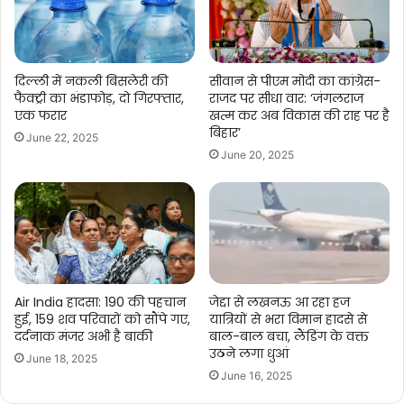
दिल्ली में नकली बिसलेरी की
सीवान से पीएम मोदी का कांग्रेस-
फैक्ट्री का भंडाफोड़, दो गिरफ्तार,
राजद पर सीधा वार: ‘जंगलराज
एक फरार
खत्म कर अब विकास की राह पर है
बिहार’
June 22, 2025
June 20, 2025
Air India हादसा: 190 की पहचान
जेद्दा से लखनऊ आ रहा हज
हुई, 159 शव परिवारों को सौंपे गए,
यात्रियों से भरा विमान हादसे से
दर्दनाक मंजर अभी है बाकी
बाल-बाल बचा, लैंडिंग के वक्त
उठने लगा धुआं
June 18, 2025
June 16, 2025