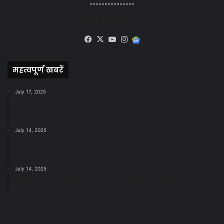
---------------
सोशल मीडिया से जुड़े
Facebook
X
YouTube
Instagram
Google
News
महत्वपूर्ण खबरें
July 17, 2025
स्वच्छ रायपुर: इज़रायल से सीख, जनसहयोग से सफलता-
महापौर मीनल चौबे
July 14, 2025
स्वच्छता के लिए पहल: सभापति सूर्यकांत राठौड़ ने जोन 2 की
जनजागरूकता रैली को दी हरी झंडी
July 14, 2025
सफाई और तालाबों की अनदेखी पर सख्ती: अपर आयुक्त ने दिए
नोटिस जारी करने के निर्देश