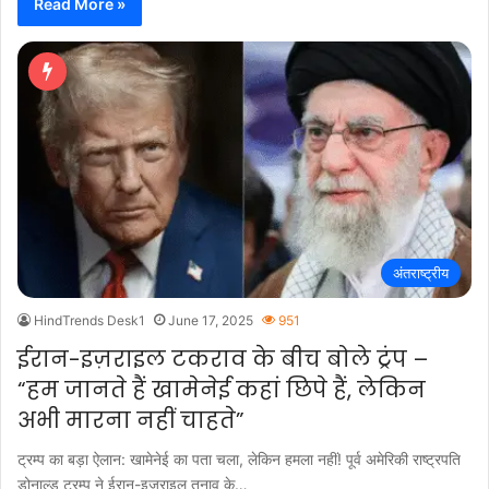
Read More »
अंतराष्ट्रीय
HindTrends Desk1
June 17, 2025
951
ईरान-इज़राइल टकराव के बीच बोले ट्रंप –
“हम जानते हैं खामेनेई कहां छिपे हैं, लेकिन
अभी मारना नहीं चाहते”
ट्रम्प का बड़ा ऐलान: खामेनेई का पता चला, लेकिन हमला नहीं! पूर्व अमेरिकी राष्ट्रपति
डोनाल्ड ट्रम्प ने ईरान-इज़राइल तनाव के…