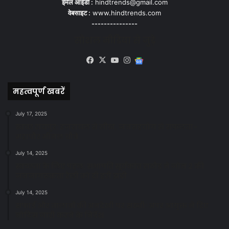
ईमेल आईडी :
hindtrends@gmail.com
वेबसाइट :
www.hindtrends.com
---------------
सोशल मीडिया से जुड़े
Facebook
X
YouTube
Instagram
Google
News
महत्वपूर्ण खबरें
July 17, 2025
स्वच्छ रायपुर: इज़रायल से सीख, जनसहयोग से सफलता-
महापौर मीनल चौबे
July 14, 2025
स्वच्छता के लिए पहल: सभापति सूर्यकांत राठौड़ ने जोन 2 की
जनजागरूकता रैली को दी हरी झंडी
July 14, 2025
सफाई और तालाबों की अनदेखी पर सख्ती: अपर आयुक्त ने दिए
नोटिस जारी करने के निर्देश