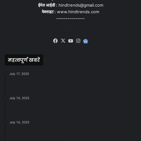
ईमेल आईडी :
hindtrends@gmail.com
वेबसाइट :
www.hindtrends.com
---------------
सोशल मीडिया से जुड़े
Facebook
X
YouTube
Instagram
Google
News
महत्वपूर्ण खबरें
July 17, 2025
स्वच्छ रायपुर: इज़रायल से सीख, जनसहयोग से सफलता-
महापौर मीनल चौबे
July 14, 2025
स्वच्छता के लिए पहल: सभापति सूर्यकांत राठौड़ ने जोन 2 की
जनजागरूकता रैली को दी हरी झंडी
July 14, 2025
सफाई और तालाबों की अनदेखी पर सख्ती: अपर आयुक्त ने दिए
नोटिस जारी करने के निर्देश