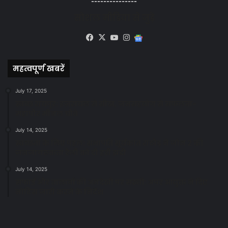
---------------
सोशल मीडिया से जुड़े
Facebook
X
YouTube
Instagram
Google
News
महत्वपूर्ण खबरें
July 17, 2025
स्वच्छ रायपुर: इज़रायल से सीख, जनसहयोग से सफलता-
महापौर मीनल चौबे
July 14, 2025
स्वच्छता के लिए पहल: सभापति सूर्यकांत राठौड़ ने जोन 2 की
जनजागरूकता रैली को दी हरी झंडी
July 14, 2025
सफाई और तालाबों की अनदेखी पर सख्ती: अपर आयुक्त ने दिए
नोटिस जारी करने के निर्देश