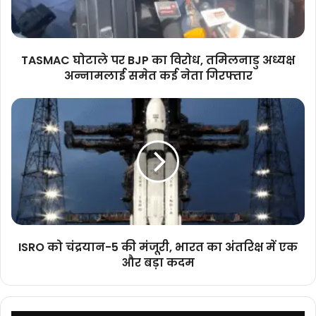
तमिलनाडु
अध्यक्ष
अन्नामलाई
समेत
TASMAC घोटाले पर BJP का विरोध, तमिलनाडु अध्यक्ष
कई
अन्नामलाई समेत कई नेता गिरफ्तार
नेता
गिरफ्तार
ISRO
को
चंद्रयान-5
की
मंजूरी,
भारत
का
अंतरिक्ष
में
एक
ISRO को चंद्रयान-5 की मंजूरी, भारत का अंतरिक्ष में एक
और
और बड़ा कदम
बड़ा
कदम