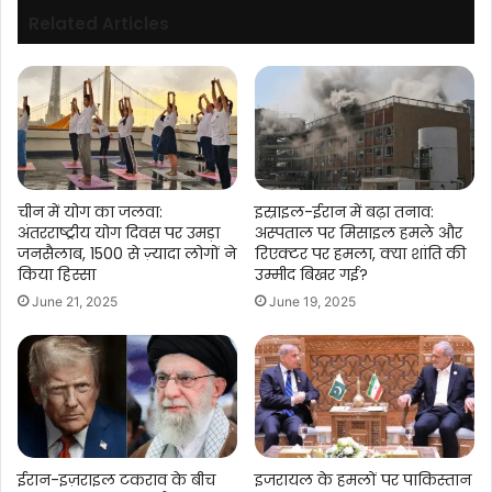
Related Articles
चीन में योग का जलवा:
इस्राइल-ईरान में बढ़ा तनाव:
अंतरराष्ट्रीय योग दिवस पर उमड़ा
अस्पताल पर मिसाइल हमले और
जनसैलाब, 1500 से ज़्यादा लोगों ने
रिएक्टर पर हमला, क्या शांति की
किया हिस्सा
उम्मीद बिखर गई?
June 21, 2025
June 19, 2025
ईरान-इज़राइल टकराव के बीच
इजरायल के हमलों पर पाकिस्तान