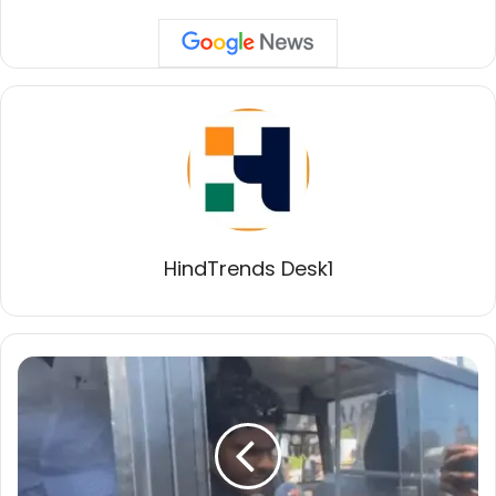
HindTrends Desk1
TASMAC
घोटाले
पर
BJP
का
विरोध,