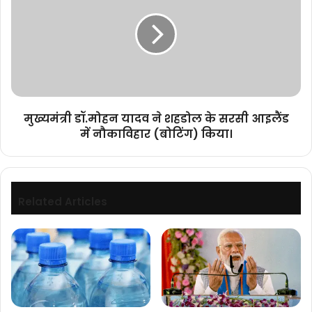
यादव
ने
शहडोल
के
सरसी
आइलैंड
में
नौकाविहार
मुख्यमंत्री डॉ.मोहन यादव ने शहडोल के सरसी आइलैंड
(बोटिंग)
में नौकाविहार (बोटिंग) किया।
किया।
Related Articles