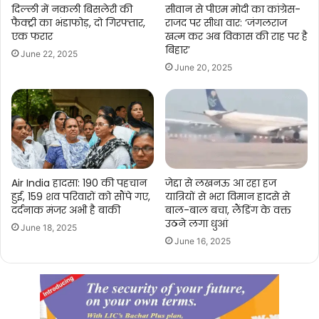
दिल्ली में नकली बिसलेरी की
सीवान से पीएम मोदी का कांग्रेस-
फैक्ट्री का भंडाफोड़, दो गिरफ्तार,
राजद पर सीधा वार: ‘जंगलराज
एक फरार
खत्म कर अब विकास की राह पर है
बिहार’
June 22, 2025
June 20, 2025
Air India हादसा: 190 की पहचान
जेद्दा से लखनऊ आ रहा हज
हुई, 159 शव परिवारों को सौंपे गए,
यात्रियों से भरा विमान हादसे से
दर्दनाक मंजर अभी है बाकी
बाल-बाल बचा, लैंडिंग के वक्त
उठने लगा धुआं
June 18, 2025
June 16, 2025