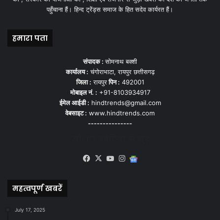
पहुँचाना हैं। हिन्द ट्रेंड्स समाज के हित सदेव कार्यरत हैं।
हमारा पता
संपादक :
सोमनाथ बक्शी
कार्यालय :
चंगोराभाटा, रायपुर छत्तीसगढ़
जिला :
रायपुर
पिन :
492001
मोबाइल नं. :
+91-8103934917
ईमेल आईडी :
hindtrends@gmail.com
वेबसाइट :
www.hindtrends.com
---------------
सोशल मीडिया से जुड़े
Facebook
X
YouTube
Instagram
Google
News
महत्वपूर्ण खबरें
July 17, 2025