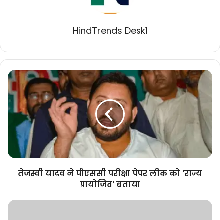
HindTrends Desk1
तेजस्वी
यादव
ने
पीएससी
परीक्षा
पेपर
लीक
को
'राज्य
प्रायोजित'
तेजस्वी यादव ने पीएससी परीक्षा पेपर लीक को 'राज्य
बताया
प्रायोजित' बताया
मुख्यमंत्री
डॉ.मोहन