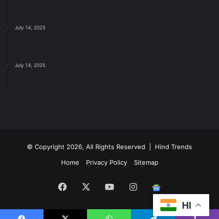
स्वच्छ रायपुर: इज़रायल से सीख, जनसहयोग से सफलता-
महापौर मीनल चौबे
July 14, 2025
स्वच्छता के लिए पहल: सभापति सूर्यकांत राठौड़ ने जोन 2 की
जनजागरूकता रैली को दी हरी झंडी
July 14, 2025
सफाई और तालाबों की अनदेखी पर सख्ती: अपर आयुक्त ने दिए
नोटिस जारी करने के निर्देश
© Copyright 2026, All Rights Reserved | Hind Trends
Home
Privacy Policy
Sitemap
Facebook
X
YouTube
Instagram
Google
HI
News