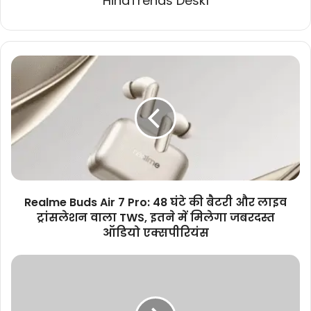
HindTrends Desk1
Realme
Buds
Air
7
Pro:
48
घंटे
की
बैटरी
और
Realme Buds Air 7 Pro: 48 घंटे की बैटरी और लाइव
लाइव
ट्रांसलेशन वाला TWS, इतने में मिलेगा जबरदस्त
ट्रांसलेशन
ऑडियो एक्सपीरियंस
वाला
TWS,
शहरी
इतने
क्षेत्र
में
की
मिलेगा
महिलाओं
जबरदस्त