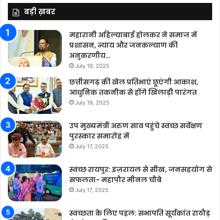
बड़ी ख़बर
महारानी अहिल्याबाई होलकर ने समाज में
प्रशासन, न्याय और जनकल्याण की
अनुकरणीय…
July 19, 2025
छत्तीसगढ़ की खेल प्रतिभाएं छूएंगी आकाश,
आधुनिक तकनीक से होंगे खिलाड़ी पारंगत
July 19, 2025
उप मुख्यमंत्री अरुण साव पहुंचे स्वच्छ सर्वेक्षण
पुरस्कार समारोह में
July 17, 2025
स्वच्छ रायपुर: इज़रायल से सीख, जनसहयोग से
सफलता- महापौर मीनल चौबे
July 17, 2025
स्वच्छता के लिए पहल: सभापति सूर्यकांत राठौड़