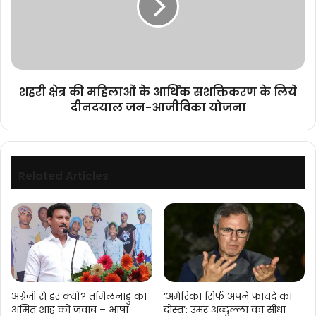
के
ऑडियो
आर्थिक
एक्सपीरियंस
सशक्तिकरण
के
लिये
दीनदयाल
शहरी क्षेत्र की महिलाओं के आर्थिक सशक्तिकरण के लिये
जन-
दीनदयाल जन-आजीविका योजना
आजीविका
योजना
Related Articles
अंग्रेज़ी से डर क्यों? तमिलनाडु का
‘अमेरिका सिर्फ अपने फायदे का
अमित शाह को जवाब – भाषा
दोस्त’: उमर अब्दुल्ला का सीधा