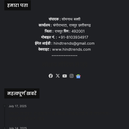
हमारा पता
संपादक :
सोमनाथ बक्शी
कार्यालय :
चंगोराभाटा, रायपुर छत्तीसगढ़
जिला :
रायपुर
पिन :
492001
मोबाइल नं. :
+91-8103934917
ईमेल आईडी :
hindtrends@gmail.com
वेबसाइट :
www.hindtrends.com
---------------
सोशल मीडिया से जुड़े
Facebook
X
YouTube
Instagram
Google
News
महत्वपूर्ण खबरें
July 17, 2025
स्वच्छ रायपुर: इज़रायल से सीख, जनसहयोग से सफलता-
महापौर मीनल चौबे
July 14, 2025