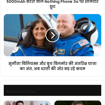
5000mAh बैटरी वाले Nothing Phone 3a पर शानदार
वाले
छूट
Nothing
Phone
सुनीता
3a
विलियम्स
पर
और
शानदार
बुच
छूट
विलमोर
की
अंतरिक्ष
यात्रा
का
अंत,
सुनीता विलियम्स और बुच विलमोर की अंतरिक्ष यात्रा
अब
का अंत, अब धरती की ओर बढ़ रहे कदम
धरती
की
ओर
बढ़
रहे
Related Articles
कदम