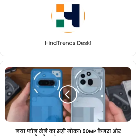
HindTrends Desk1
नया
फोन
लेने
का
सही
मौका!
50MP
कैमरा
और
5000mAh
नया फोन लेने का सही मौका! 50MP कैमरा और
बैटरी