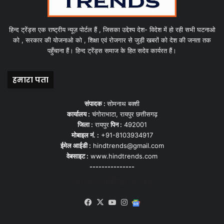
हिन्द ट्रेंड्स एक राष्ट्रीय न्यूज़ पोर्टल हैं , जिसका उद्देश्य देश- विदेश में हो रही सभी घटनाओ
को , सरकार की योजनाओ को , शिक्षा एवं रोजगार से जुड़ी खबरों को देश की जनता तक
पहुँचाना हैं। हिन्द ट्रेंड्स समाज के हित सदेव कार्यरत हैं।
हमारा पता
संपादक :
सोमनाथ बक्शी
कार्यालय :
चंगोराभाटा, रायपुर छत्तीसगढ़
जिला :
रायपुर
पिन :
492001
मोबाइल नं. :
+91-8103934917
ईमेल आईडी :
hindtrends@gmail.com
वेबसाइट :
www.hindtrends.com
---------------
सोशल मीडिया से जुड़े
Facebook
X
YouTube
Instagram
Google
News