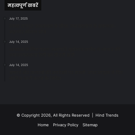
महत्वपूर्ण खबरें
July 17, 2025
स्वच्छ रायपुर: इज़रायल से सीख, जनसहयोग से सफलता-
महापौर मीनल चौबे
July 14, 2025
स्वच्छता के लिए पहल: सभापति सूर्यकांत राठौड़ ने जोन 2 की
जनजागरूकता रैली को दी हरी झंडी
July 14, 2025
सफाई और तालाबों की अनदेखी पर सख्ती: अपर आयुक्त ने दिए
नोटिस जारी करने के निर्देश
© Copyright 2026, All Rights Reserved | Hind Trends
Home
Privacy Policy
Sitemap