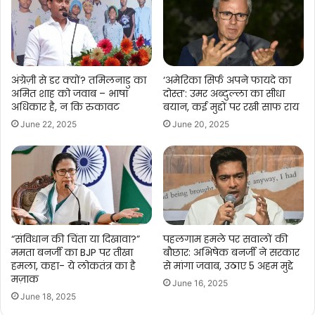
अंग्रेज़ी से डर क्यों? तमिलनाडु का
‘अमेरिका सिर्फ अपने फायदे का
अमित शाह को जवाब – भाषा
दोस्त’: उमर अब्दुल्ला का सीधा
अधिकार है, न कि रुकावट
बयान, कई मुद्दों पर रखी साफ राय
June 22, 2025
June 20, 2025
“संविधान की चिंता या दिखावा?”
पहलगाम हमले पर सवालों की
ममता बनर्जी का BJP पर तीखा
बौछार: अभिषेक बनर्जी ने सरकार
हमला, कहा- ये लोकतंत्र का है
से मांगा जवाब, उठाए 5 अहम मुद्दे
मज़ाक
June 16, 2025
June 18, 2025