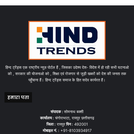
हिन्द ट्रेंड्स एक राष्ट्रीय न्यूज़ पोर्टल हैं , जिसका उद्देश्य देश- विदेश में हो रही सभी घटनाओ
को , सरकार की योजनाओ को , शिक्षा एवं रोजगार से जुड़ी खबरों को देश की जनता तक
पहुँचाना हैं। हिन्द ट्रेंड्स समाज के हित सदेव कार्यरत हैं।
हमारा पता
संपादक :
सोमनाथ बक्शी
कार्यालय :
चंगोराभाटा, रायपुर छत्तीसगढ़
जिला :
रायपुर
पिन :
492001
मोबाइल नं. :
+91-8103934917