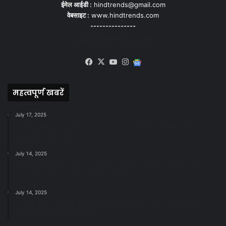
ईमेल आईडी :
hindtrends@gmail.com
वेबसाइट :
www.hindtrends.com
---------------
सोशल मीडिया से जुड़े
Facebook
X
YouTube
Instagram
Google
News
महत्वपूर्ण खबरें
July 17, 2025
स्वच्छ रायपुर: इज़रायल से सीख, जनसहयोग से सफलता-
महापौर मीनल चौबे
July 14, 2025
स्वच्छता के लिए पहल: सभापति सूर्यकांत राठौड़ ने जोन 2 की
जनजागरूकता रैली को दी हरी झंडी
July 14, 2025
सफाई और तालाबों की अनदेखी पर सख्ती: अपर आयुक्त ने दिए
नोटिस जारी करने के निर्देश