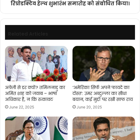
रिप्रोडक्टिव हेल्थ शुभारंभ समारोह को संबोधित किया।
आफ
एक्सीलेंस
इन
रिप्रोडक्टिव
हेल्थ
Related Articles
शुभारंभ
समारोह
को
संबोधित
किया।
अंग्रेज़ी से डर क्यों? तमिलनाडु का
‘अमेरिका सिर्फ अपने फायदे का
अमित शाह को जवाब – भाषा
दोस्त’: उमर अब्दुल्ला का सीधा
अधिकार है, न कि रुकावट
बयान, कई मुद्दों पर रखी साफ राय
June 22, 2025
June 20, 2025