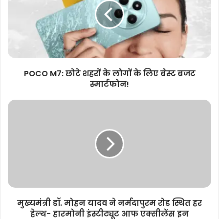
शहरों
के
लोगों
के
लिए
बेस्ट
बजट
POCO M7: छोटे शहरों के लोगों के लिए बेस्ट बजट
स्मार्टफोन!
स्मार्टफोन!
मुख्यमंत्री
डॉ.
मोहन
यादव
ने
नर्मदापुरम
रोड
स्थित
हर
हेल्थ-
मुख्यमंत्री डॉ. मोहन यादव ने नर्मदापुरम रोड स्थित हर
हारमोनी
हेल्थ- हारमोनी इंस्टीट्यूट आफ एक्सीलेंस इन
इंस्टीट्यूट