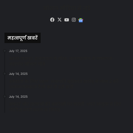
सोशल मीडिया से जुड़े
Facebook
X
YouTube
Instagram
Google
News
महत्वपूर्ण खबरें
July 17, 2025
स्वच्छ रायपुर: इज़रायल से सीख, जनसहयोग से सफलता-
महापौर मीनल चौबे
July 14, 2025
स्वच्छता के लिए पहल: सभापति सूर्यकांत राठौड़ ने जोन 2 की
जनजागरूकता रैली को दी हरी झंडी
July 14, 2025
सफाई और तालाबों की अनदेखी पर सख्ती: अपर आयुक्त ने दिए
नोटिस जारी करने के निर्देश