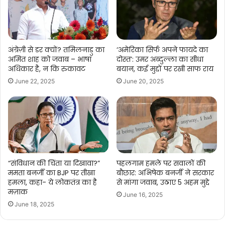
अंग्रेज़ी से डर क्यों? तमिलनाडु का
‘अमेरिका सिर्फ अपने फायदे का
अमित शाह को जवाब – भाषा
दोस्त’: उमर अब्दुल्ला का सीधा
अधिकार है, न कि रुकावट
बयान, कई मुद्दों पर रखी साफ राय
June 22, 2025
June 20, 2025
“संविधान की चिंता या दिखावा?”
पहलगाम हमले पर सवालों की
ममता बनर्जी का BJP पर तीखा
बौछार: अभिषेक बनर्जी ने सरकार
हमला, कहा- ये लोकतंत्र का है
से मांगा जवाब, उठाए 5 अहम मुद्दे
मज़ाक
June 16, 2025
June 18, 2025