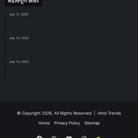
महत्वपूर्ण खबरें
July 17, 2025
स्वच्छ रायपुर: इज़रायल से सीख, जनसहयोग से सफलता-
महापौर मीनल चौबे
July 14, 2025
स्वच्छता के लिए पहल: सभापति सूर्यकांत राठौड़ ने जोन 2 की
जनजागरूकता रैली को दी हरी झंडी
July 14, 2025
सफाई और तालाबों की अनदेखी पर सख्ती: अपर आयुक्त ने दिए
नोटिस जारी करने के निर्देश
© Copyright 2026, All Rights Reserved | Hind Trends
Home
Privacy Policy
Sitemap
Facebook
X
YouTube
Instagram