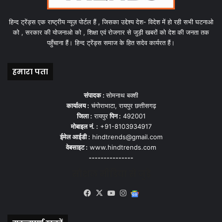
हिन्द ट्रेंड्स एक राष्ट्रीय न्यूज़ पोर्टल हैं , जिसका उद्देश्य देश- विदेश में हो रही सभी घटनाओ
को , सरकार की योजनाओ को , शिक्षा एवं रोजगार से जुड़ी खबरों को देश की जनता तक
पहुँचाना हैं। हिन्द ट्रेंड्स समाज के हित सदेव कार्यरत हैं।
हमारा पता
संपादक :
सोमनाथ बक्शी
कार्यालय :
चंगोराभाटा, रायपुर छत्तीसगढ़
जिला :
रायपुर
पिन :
492001
मोबाइल नं. :
+91-8103934917
ईमेल आईडी :
hindtrends@gmail.com
वेबसाइट :
www.hindtrends.com
---------------
सोशल मीडिया से जुड़े
Facebook
X
YouTube
Instagram
Google
News