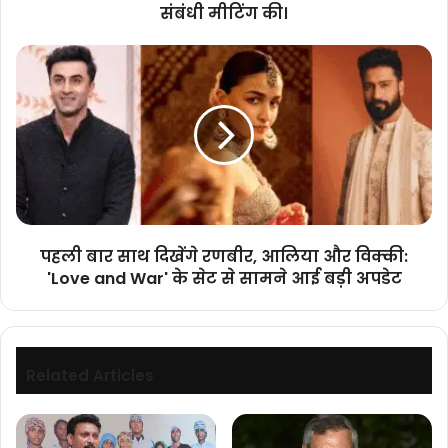
संबंधी मीटिंग की।
मेट्रो-
पोलिटन
पहली
एरिया
बार
के
साथ
गठन
दिखेंगे
संबंधी
रणबीर,
मीटिंग
आलिया
की।
और
विक्की:
'Love
and
पहली बार साथ दिखेंगे रणबीर, आलिया और विक्की:
War'
'Love and War' के सेट से सामने आई बड़ी अपडेट
के
सेट
से
सामने
आई
Related Articles
बड़ी
अपडेट