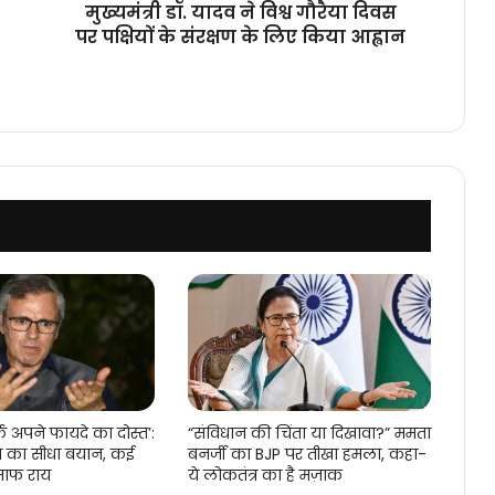
मुख्यमंत्री डॉ. यादव ने विश्व गौरैया दिवस
संरक्षण
पर पक्षियों के संरक्षण के लिए किया आह्वान
के
लिए
किया
आह्वान
फ अपने फायदे का दोस्त’:
“संविधान की चिंता या दिखावा?” ममता
ला का सीधा बयान, कई
बनर्जी का BJP पर तीखा हमला, कहा-
ी साफ राय
ये लोकतंत्र का है मज़ाक