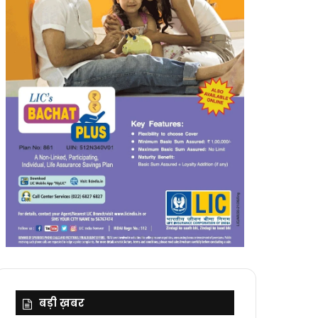
बड़ी ख़बर