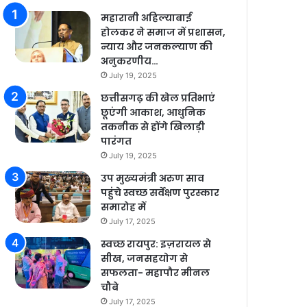
महारानी अहिल्याबाई
होलकर ने समाज में प्रशासन,
न्याय और जनकल्याण की
अनुकरणीय…
July 19, 2025
छत्तीसगढ़ की खेल प्रतिभाएं
छूएंगी आकाश, आधुनिक
तकनीक से होंगे खिलाड़ी
पारंगत
July 19, 2025
उप मुख्यमंत्री अरुण साव
पहुंचे स्वच्छ सर्वेक्षण पुरस्कार
समारोह में
July 17, 2025
स्वच्छ रायपुर: इज़रायल से
सीख, जनसहयोग से
सफलता- महापौर मीनल
चौबे
July 17, 2025