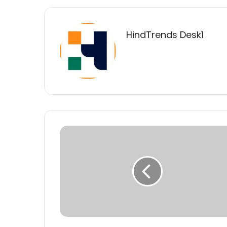
HindTrends Desk1
मुख्यमंत्री
डॉ.
मोहन
यादव
ने
तराना
में
2489.65
करोड़
रुपए