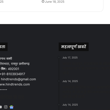
025
June 18, 2025
पता
महत्वपूर्ण खबरें
July 17, 2025
मनाथ बक्शी
स्वच्छ रायपुर: इज़रायल से सीख
ोराभाटा, रायपुर छत्तीसगढ़
जनसहयोग से सफलता- महाप
र
पिन :
492001
चौबे
+91-8103934917
hindtrends@gmail.com
July 14, 2025
w.hindtrends.com
स्वच्छता के लिए पहल: सभापति स
-----
राठौड़ ने जोन 2 की जनजागरू
को दी हरी झंडी
डिया से जुड़े
July 14, 2025
book
X
YouTube
Instagram
Google