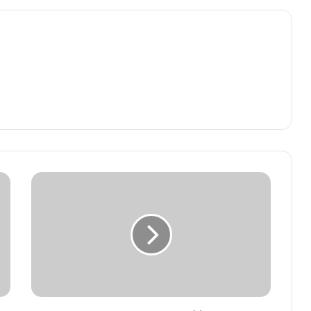
मुख्यमंत्री
डॉ.
यादव
ने
विश्व
गौरैया
दिवस
पर
पक्षियों
के