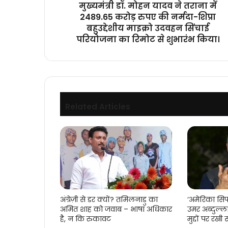
मुख्यमंत्री डॉ. मोहन यादव ने तराना में
की
2489.65 करोड़ रुपए की नर्मदा-शिप्रा
नर्मदा-
बहुउद्देशीय माइक्रो उदवहन सिंचाई
शिप्रा
परियोजना का रिमोट से शुभारंभ किया।
बहुउद्देशीय
माइक्रो
उदवहन
सिंचाई
परियोजना
का
Related Articles
रिमोट
से
शुभारंभ
किया।
अंग्रेज़ी से डर क्यों? तमिलनाडु का
‘अमेरिका सिर्
अमित शाह को जवाब – भाषा अधिकार
उमर अब्दुल्
है, न कि रुकावट
मुद्दों पर रख